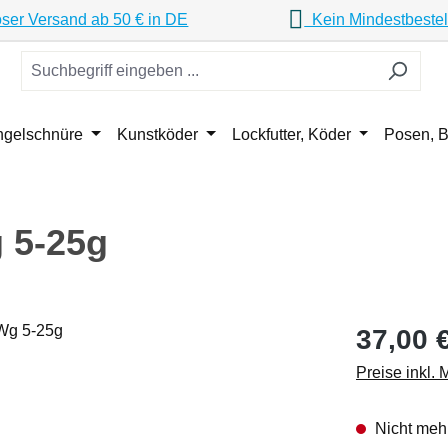
ser Versand ab 50 € in DE
Kein Mindestbestel
ngelschnüre
Kunstköder
Lockfutter, Köder
Posen, B
 5-25g
Regulärer Pr
37,00 
Preise inkl.
Nicht mehr