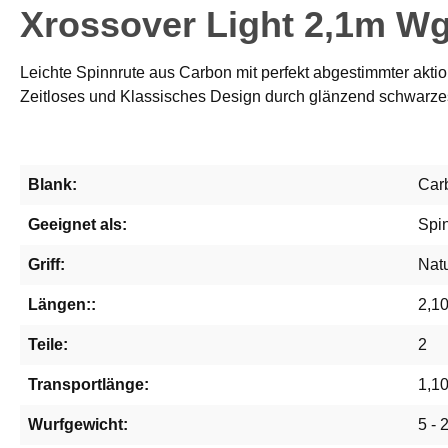
Xrossover Light 2,1m Wg
Leichte Spinnrute aus Carbon mit perfekt abgestimmter aktio
Zeitloses und Klassisches Design durch glänzend schwarzes 
Blank:
Car
Geeignet als:
Spi
Griff:
Nat
Längen::
2,1
Teile:
2
Transportlänge:
1,1
Wurfgewicht:
5 - 