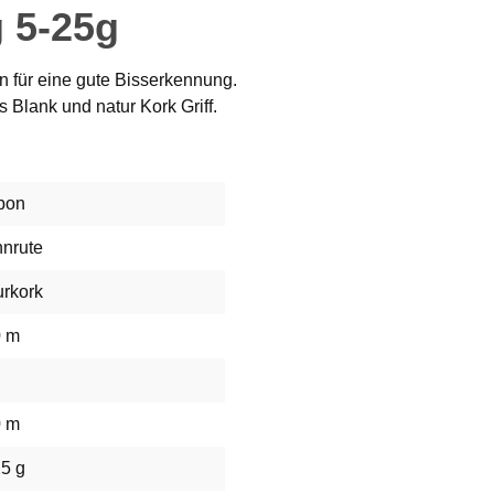
 5-25g
n für eine gute Bisserkennung.
Blank und natur Kork Griff.
bon
nnrute
urkork
0 m
0 m
25 g