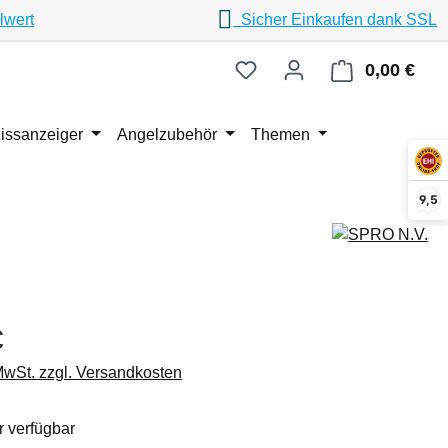
lwert
Sicher Einkaufen dank SSL
0,00 €
Ware
issanzeiger
Angelzubehör
Themen
9,5
eis:
€
 MwSt. zzgl. Versandkosten
 verfügbar