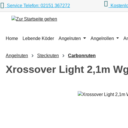
Service Telefon: 02151 367272
Kostenlo
m Hauptinhalt springen
Zur Suche springen
Zur Hauptnavigation springen
Home
Lebende Köder
Angelruten
Angelrollen
A
Angelruten
Steckruten
Carbonruten
Xrossover Light 2,1m Wg
Bildergalerie überspringen