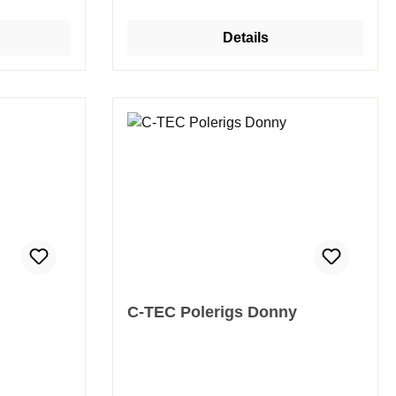
So hat man
r
Details
h zu
C-TEC Polerigs Donny