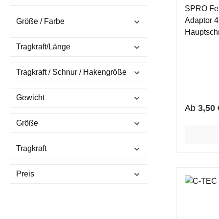
SPRO Fert
Adaptor 4,5mm L
Größe / Farbe
Hauptschnur: 0
Pose: 1,0 g; 2
Tragkraft/Länge
Gr.10 Ein komplettes Sortiment an
Friedfisch
Tragkraft / Schnur / Hakengröße
einem S
Schwimme
Gewicht
einem Hak
Reguläre
Ab
3,50 
Mit dies
Größe
zusammeng
kommen wi
Tragkraft
entgegen! 
in kürzest
auch ein 
Preis
Fertigang
schnell un