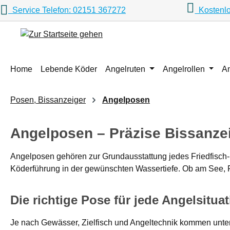
Service Telefon: 02151 367272
Kostenlo
m Hauptinhalt springen
Zur Suche springen
Zur Hauptnavigation springen
Home
Lebende Köder
Angelruten
Angelrollen
A
Posen, Bissanzeiger
Angelposen
Angelposen – Präzise Bissanzei
Angelposen gehören zur Grundausstattung jedes Friedfisch- 
Köderführung in der gewünschten Wassertiefe. Ob am See, Flu
Die richtige Pose für jede Angelsitua
Je nach Gewässer, Zielfisch und Angeltechnik kommen unte