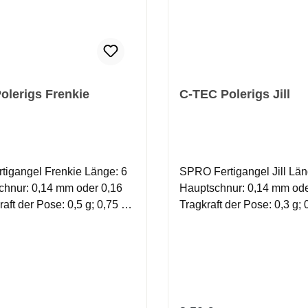
olerigs Frenkie
C-TEC Polerigs Jill
angel Frenkie Länge: 6
SPRO Fertigangel Jill Länge: 6 m
Hauptschnur: 0,14 mm od
Tragkraft der Pose: 0,3 g; 0
Hakentyp: Gr.14 oder 16 Ein
s Sortiment an Friedfisch-
komplettes Sortiment an Fr
 montiert mit einem
Rigs. Alle montiert mit ei
rgummi, Schwimmer,
Schwimmergummi, Schwi
wicht und einem Haken.
Schrotgewicht und einem
it! Mit diesen neuen
Sofort einsatzbereit! Mit diesen neuen