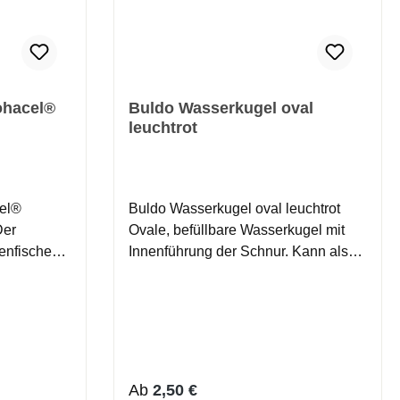
ohacel®
Buldo Wasserkugel oval
leuchtrot
el®
Buldo Wasserkugel oval leuchtrot
Der
Ovale, befüllbare Wasserkugel mit
lenfischen
Innenführung der Schnur. Kann als
Tiroler
Gleit-, aber auch als Feststellpose
Er steht
verwendet werden. Ideal zum
 kann
Forellenangeln ! Farbe: rot Tragkraft:
 „Zupfen“
8g, 15g: 30g
 getastet
abei Dreck
Regulärer Preis:
Ab
2,50 €