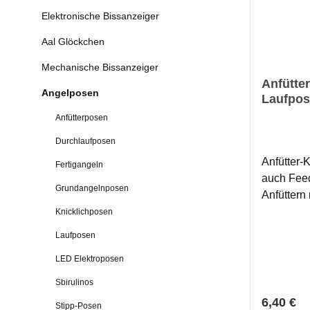
Elektronische Bissanzeiger
Aal Glöckchen
Mechanische Bissanzeiger
Anfütter
Angelposen
Laufpos
Anfütterposen
Durchlaufposen
Anfütter-K
Fertigangeln
auch Feed
Grundangelnposen
Anfüttern mit M
Tragkraft: 10 g Lauf
Knicklichposen
unten vorg
Laufposen
Antenne
LED Elektroposen
Sbirulinos
Reguläre
6,40 €
Stipp-Posen