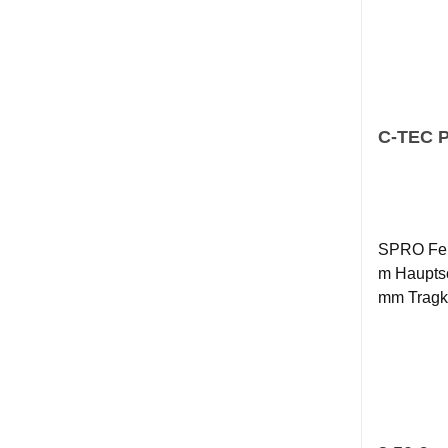
C-TEC P
SPRO Fertig
m Hauptschnur: 0,14 mm oder 0,16
mm Tragkraft der Pose: 0,5 g; 0,75 g;
1,0 g Hakentyp: Gr.14 oder 16 Ein
komplette
Rigs. Alle
Schwimme
Schrotge
Sofort einsatzbere