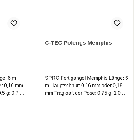
C-TEC Polerigs Memphis
SPRO Fertigangel Memphis Länge: 6
er 0,16 mm
m Hauptschnur: 0,16 mm oder 0,18
,5 g; 0,7 g
mm Tragkraft der Pose: 0,75 g; 1,0 g;
1,5 g oder 2,0g Hakentyp: Gr.12 oder
iedfisch-
14 Ein komplettes Sortiment an
nem
Friedfisch-Rigs. Alle montiert mit
mmer,
einem Schwimmergummi,
 Haken.
Schwimmer, Schrotgewicht und
einem Haken. Sofort einsatzbereit!