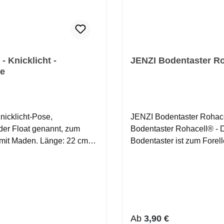
 - Knicklicht -
JENZI Bodentaster R
e
nicklicht-Pose,
JENZI Bodentaster Rohac
er Float genannt, zum
Bodentaster Rohacell® - 
aden. Länge: 22 cm
Bodentaster ist zum Forel
pose mit Öse
als Weiterentwicklung des 
ebleit weithin sichtbare
Hölzls entwickelt worden. 
zuverlässig am Grund und
durch den leichtesten Zug
gefühlvoll über den Boden
werden, ohne dass sich d
r Preis:
Regulärer Preis:
Ab
3,90 €