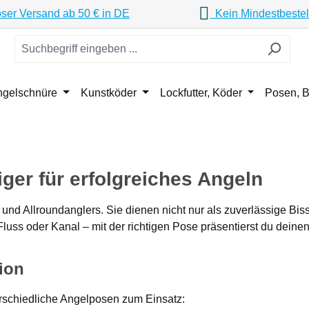
ser Versand ab 50 € in DE
Kein Mindestbestel
ngelschnüre
Kunstköder
Lockfutter, Köder
Posen, B
ger für erfolgreiches Angeln
und Allroundanglers. Sie dienen nicht nur als zuverlässige Bi
ss oder Kanal – mit der richtigen Pose präsentierst du deinen K
tion
rschiedliche Angelposen zum Einsatz: