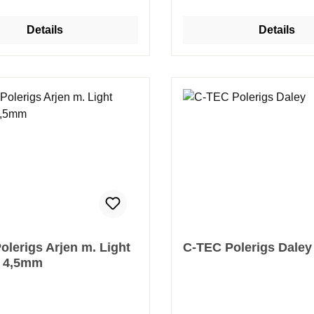
und Schlamm aufwirbelt. 
die Möglichkeit, den Köde
Details
Details
naturgetreu und realistisc
präsentieren. Gewicht: 6g; 8g; 10g;
15g; 20g Inhalt: 1 Stück
olerigs Arjen m. Light
C-TEC Polerigs Daley
r 4,5mm