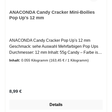
ANACONDA Candy Cracker Mini-Boilies
Pop Up's 12 mm
ANACONDA Candy Cracker Pop Up's 12 mm
Geschmack: sehe Auswahl Mehrfarbigen Pop Ups
Durchmesser: 12 mm Inhalt: 55g Candy – Farbe ist
hier Programm! Mit unseren zweifarbigen Wafter und
Inhalt:
0.055 Kilogramm
(163,45 € / 1 Kilogramm)
mehrfarbigen Pop Ups in unterschiedlichen Größen
und Formen aus der Candy Cracker Serie bieten wir
euch ein breites Spektrum im Bereich Hakenköder
für sämtliche Facetten der Angelei auf Karpfen.
Dezente Farbkombinationen sowie auffällige
Regulärer Preis:
8,99 €
Farbstrukturen geben euch die Möglichkeiten auf
sämtliche Anforderungen am Gewässer reagieren zu
Details
können um dem Fisch die optimale Kombination aus