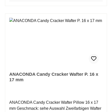
Farbe, Größe, Form und technischem Verhalten des
Hakenköders präsentieren zu können. Bewusst
haben wir in der Form zwischen Pop Ups und Wafter
differenziert, denn wir wissen nur zu gut, dass auch
oftmals die Form eines Köders über den Erfolg oder
Misserfolg entscheidet. Die Anwendung findet als
Single Hook Bait statt sowie auch in der
Kombination mit Bodenköder als klassische
Snowman-Montage um das Maximum an Attraktion
zu erreichen. Unsere Candys werden wie gewohnt
mit ausreichend natürlichen Attraktoren und
Stimulanzien produziert um auch hier den nötigen
ANACONDA Candy Cracker Wafter P. 16 x
Push zu erreichen. Da es sich um ein Naturprodukt
17 mm
handelt, bitte vor Hitze schützen!
ANACONDA Candy Cracker Wafter Pillow 16 x 17
mm Geschmack: sehe Auswahl Zweifarbigen Wafter