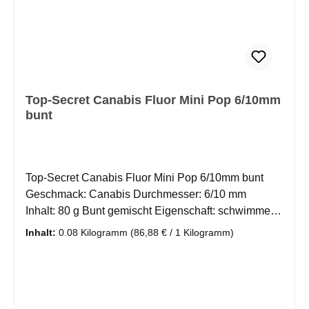
Top-Secret Canabis Fluor Mini Pop 6/10mm
bunt
Top-Secret Canabis Fluor Mini Pop 6/10mm bunt
Geschmack: Canabis Durchmesser: 6/10 mm
Inhalt: 80 g Bunt gemischt Eigenschaft: schwimmend
Carp Pop Up's besitzen eine sehr große Tragkraft
Inhalt:
0.08 Kilogramm
(86,88 € / 1 Kilogramm)
und ein sehr langes Schwimmvermögen. Pop Up's
sind oft eine fängige Alternative zu herkömlichen
Boillies. Ideal für Auftriebs- oder Boilies-Montagen.