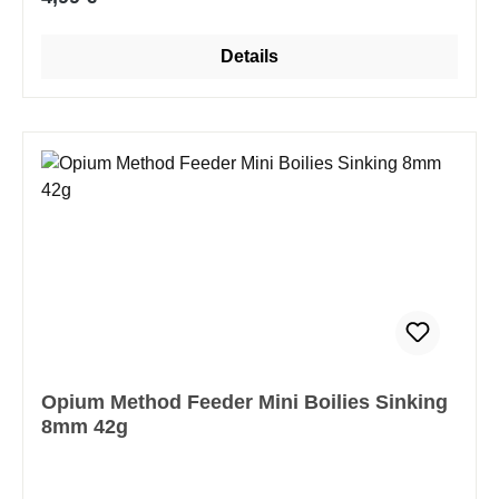
Boilies im Wasser und sorgen so für eine effektvolle,
verführerische Präsentation. Umfangreiche Tests auf
Details
unterschiedlichen Gewässern in ganz Europa haben
ihre hohe Fängigkeit eindrucksvoll bestätigt. Ideal für
alle Angler, die einen effektiven Method-Feeder-
Köder zu einem fairen Preis suchen. Ganzjährig
fängig und zuverlässig – für maximale Fangchancen
zu jeder Saison.
Opium Method Feeder Mini Boilies Sinking
8mm 42g