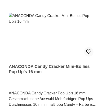
Farbe, Größe, Form und technischem Verhalten des
Hakenköders präsentieren zu können. Bewusst
haben wir in der Form zwischen Pop Ups und Wafter
differenziert, denn wir wissen nur zu gut, dass auch
oftmals die Form eines Köders über den Erfolg oder
Misserfolg entscheidet. Die Anwendung findet als
Single Hook Bait statt sowie auch in der
Kombination mit Bodenköder als klassische
Snowman-Montage um das Maximum an Attraktion
zu erreichen. Unsere Candys werden wie gewohnt
mit ausreichend natürlichen Attraktoren und
Stimulanzien produziert um auch hier den nötigen
ANACONDA Candy Cracker Mini-Boilies
Push zu erreichen. Da es sich um ein Naturprodukt
Pop Up's 16 mm
handelt, bitte vor Hitze schützen!
ANACONDA Candy Cracker Pop Up's 16 mm
Geschmack: sehe Auswahl Mehrfarbigen Pop Ups
Durchmesser: 16 mm Inhalt: 55g Candy – Farbe ist