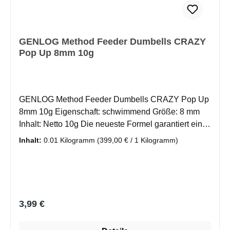
zu erreichen. Unsere Candys werden wie gewohnt
mit ausreichend natürlichen Attraktoren und
Stimulanzien produziert um auch hier den nötigen
GENLOG Method Feeder Dumbells CRAZY
Push zu erreichen. Da es sich um ein Naturprodukt
Pop Up 8mm 10g
handelt, bitte vor Hitze schützen!
GENLOG Method Feeder Dumbells CRAZY Pop Up
8mm 10g Eigenschaft: schwimmend Größe: 8 mm
Inhalt: Netto 10g Die neueste Formel garantiert ein
sehr intensives Aroma, das dazu führt, dass die
Inhalt:
0.01 Kilogramm
(399,00 € / 1 Kilogramm)
Fische die Köder lieber aufnehmen. Verschiedene
Farben und eine breite Palette von Geschmäckern
ermöglichen es, den Köder an die herrschenden
Bedingungen am Angelplatz anzupassen. Der ideale
Köder zum Fischen auf Karpfen oder andere
Regulärer Preis:
3,99 €
Friedfische, insbesondere wenn mit Pellets
angefüttert wird.