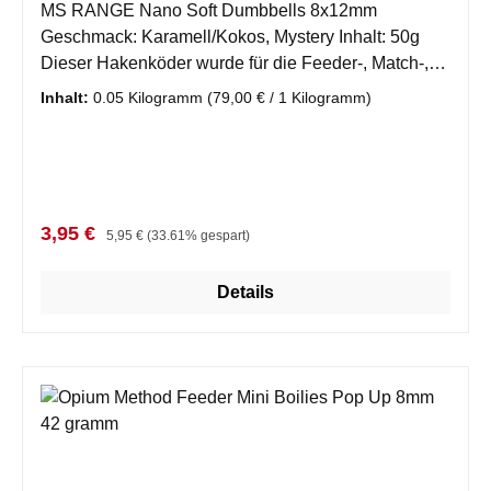
MS RANGE Nano Soft Dumbbells 8x12mm
Geschmack: Karamell/Kokos, Mystery Inhalt: 50g
Dieser Hakenköder wurde für die Feeder-, Match-,
und Poleangler entwickelt. Er lässt sich problemlos
Inhalt:
0.05 Kilogramm
(79,00 € / 1 Kilogramm)
ohne Boilie-Bohrer auf das Haar aufziehen. Er quilt
in Verbindung mit Wasser nach einer gewissen Zeit
ein wenig auf und wird leicht schmierig, indem er
permanent seinen Lockstoff abgibt. Ein Köder, den
man auf jeden Fall ausprobieren muss! Da es sich
Verkaufspreis:
Regulärer Preis:
3,95 €
5,95 €
(33.61% gespart)
um ein Naturprodukt handelt, bitte vor Hitze
schützen!
Details