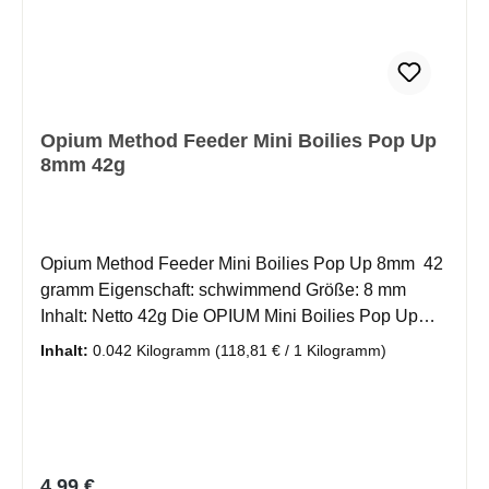
Opium Method Feeder Mini Boilies Pop Up
8mm 42g
Opium Method Feeder Mini Boilies Pop Up 8mm 42
gramm Eigenschaft: schwimmend Größe: 8 mm
Inhalt: Netto 42g Die OPIUM Mini Boilies Pop Up
GENLOG sind innovative Köder der neuesten
Inhalt:
0.042 Kilogramm
(118,81 € / 1 Kilogramm)
Generation, speziell entwickelt für das Method-
Feeder-Angeln. Dank ihrer einzigartigen Struktur
geben sie Attraktoren und Aromen aus der Mischung
besonders schnell frei, was zu schnelleren Bissen
führt. Durch ihre besondere Bauweise schweben die
Regulärer Preis:
4,99 €