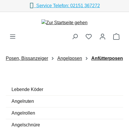
Service Telefon: 02151 367272
Zum Hauptinhalt springen
Ware
Posen, Bissanzeiger
Angelposen
Anfütterposen
Lebende Köder
Angelruten
Angelrollen
Angelschnüre