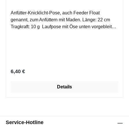
Anfütter-Knicklicht-Pose, auch Feeder Float
genannt, zum Anfüttern mit Maden. Länge: 22 cm
Tragkraft: 10 g Laufpose mit Öse unten vorgebleit
weithin sichtbare Antenne
Regulärer Preis:
6,40 €
Details
Service-Hotline