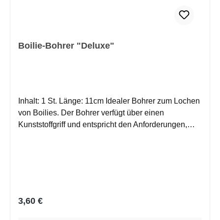
Boilie-Bohrer "Deluxe"
Inhalt: 1 St. Länge: 11cm Idealer Bohrer zum Lochen
von Boilies. Der Bohrer verfügt über einen
Kunststoffgriff und entspricht den Anforderungen,
damit auch härtere Boilies "bearbeiten" werden
können.
Regulärer Preis:
3,60 €