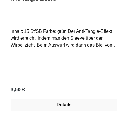
Inhalt: 15 St/SB Farbe: grün Der Anti-Tangle-Effekt
wird erreicht, indem man den Sleeve über den
Wirbel zieht. Beim Auswurf wird dann das Blei von
der Hauptschnur weggedrückt und es kommt nicht
zu Verwicklungen.
Regulärer Preis:
3,50 €
Details