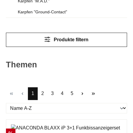
Karpfen "M.A.D."
Karpfen "Ground-Contact"
Produkte filtern
Themen
Seite
Seite
Seite
Seite
Seite
1
2
3
4
5
Rabatt