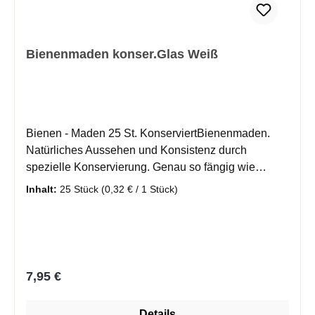
Bienenmaden konser.Glas Weiß
Bienen - Maden 25 St. KonserviertBienenmaden.
Natürliches Aussehen und Konsistenz durch
spezielle Konservierung. Genau so fängig wie
lebendende Bienenmaden! Lieferumfang im
Inhalt:
25 Stück
(0,32 € / 1 Stück)
vakuum-verschlossenen Glas. Inhalt: 25 Stück.
Ungeöffnet mind. 2 Jahre haltbar, geöffnet ca. 6-8
Wochen (gekühlt lagern).
Regulärer Preis:
7,95 €
Details