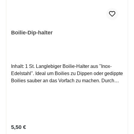
Boilie-Dip-halter
Inhalt: 1 St. Langlebiger Boilie-Halter aus "Inox-
Edelstahl". Ideal um Boilies zu Dippen oder gedippte
Boilies sauber an das Vorfach zu machen. Durch
Drücken am hinteren Ende schieben sich vorne die
4 Greifer hervor, welche den Boilie sicher und fest
halten.
Regulärer Preis:
5,50 €