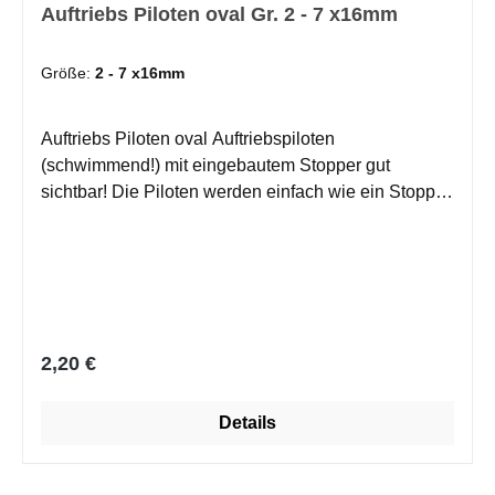
Auftriebs Piloten oval Gr. 2 - 7 x16mm
Größe:
2 - 7 x16mm
Auftriebs Piloten oval Auftriebspiloten
(schwimmend!) mit eingebautem Stopper gut
sichtbar! Die Piloten werden einfach wie ein Stopper
auf die Schnur aufgezogen und können beliebig
verschoben werden! Für alle Angelarten geeignet:
Forellenfischen bis Brandungsvorfächer. Inhalt: 6
Stück
Regulärer Preis:
2,20 €
Details