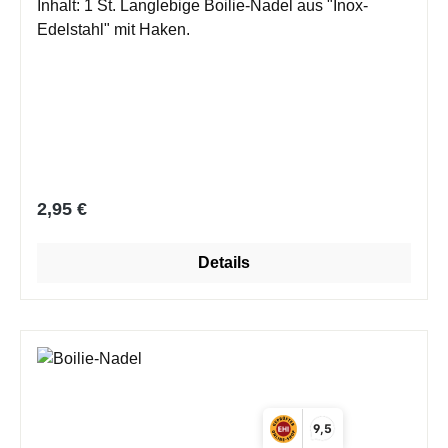
Inhalt: 1 St. Langlebige Boilie-Nadel aus "Inox-
Edelstahl" mit Haken.
Regulärer Preis:
2,95 €
Details
9,5