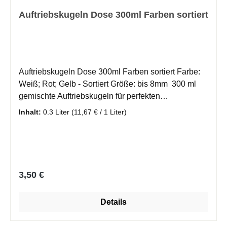
Auftriebskugeln Dose 300ml Farben sortiert
Auftriebskugeln Dose 300ml Farben sortiert Farbe:
Weiß; Rot; Gelb - Sortiert Größe: bis 8mm 300 ml
gemischte Auftriebskugeln für perfekten
Köderauftrieb beim Forellenangeln. Praktische,
Inhalt:
0.3 Liter
(11,67 € / 1 Liter)
wiederverschließbare Dose.
Regulärer Preis:
3,50 €
Details