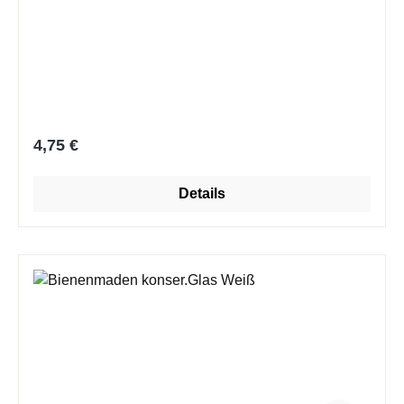
Regulärer Preis:
4,75 €
Details