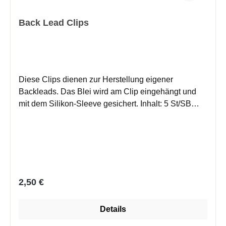
Back Lead Clips
Diese Clips dienen zur Herstellung eigener
Backleads. Das Blei wird am Clip eingehängt und
mit dem Silikon-Sleeve gesichert. Inhalt: 5 St/SB
Farbe: grün
Regulärer Preis:
2,50 €
Details