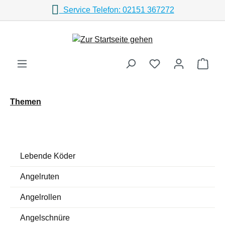
Service Telefon: 02151 367272
Zum Hauptinhalt springen
Ware
Themen
Lebende Köder
Angelruten
Angelrollen
Angelschnüre