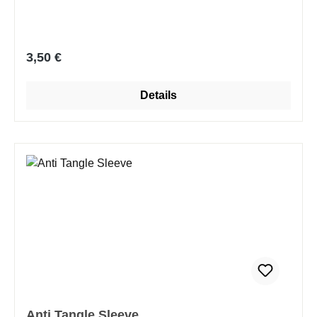
Regulärer Preis:
3,50 €
Details
Anti Tangle Sleeve