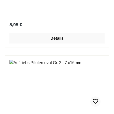
Regulärer Preis:
5,95 €
Details