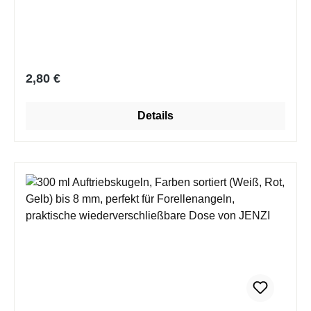
Regulärer Preis:
2,80 €
Details