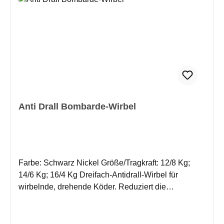
Anti Drall Bombarde-Wirbel
Farbe: Schwarz Nickel Größe/Tragkraft: 12/8 Kg;
14/6 Kg; 16/4 Kg Dreifach-Antidrall-Wirbel für
wirbelnde, drehende Köder. Reduziert die
Schnurverdrallung beträchlich. Ideal für das Angeln
mit Bombardas, Spinnangeln und Angeln in schnell
fließenden Gewässern.