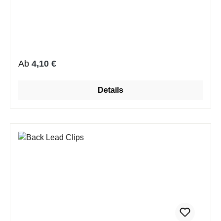
Regulärer Preis:
Ab
4,10 €
Details