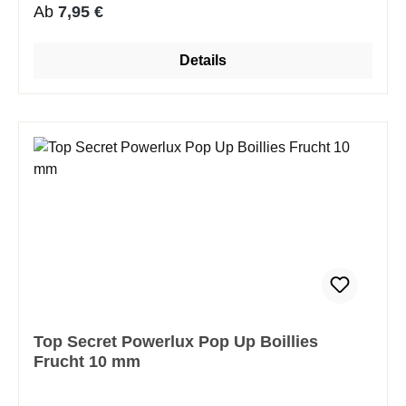
Auftriebs- oder Boilies-Montagen.
Regulärer Preis:
Ab
7,95 €
Details
Top Secret Powerlux Pop Up Boillies
Frucht 10 mm