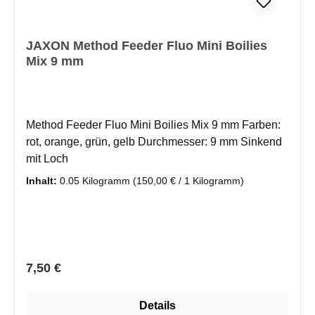
JAXON Method Feeder Fluo Mini Boilies
Mix 9 mm
Method Feeder Fluo Mini Boilies Mix 9 mm Farben:
rot, orange, grün, gelb Durchmesser: 9 mm Sinkend
mit Loch
Inhalt:
0.05 Kilogramm
(150,00 € / 1 Kilogramm)
Regulärer Preis:
7,50 €
Details