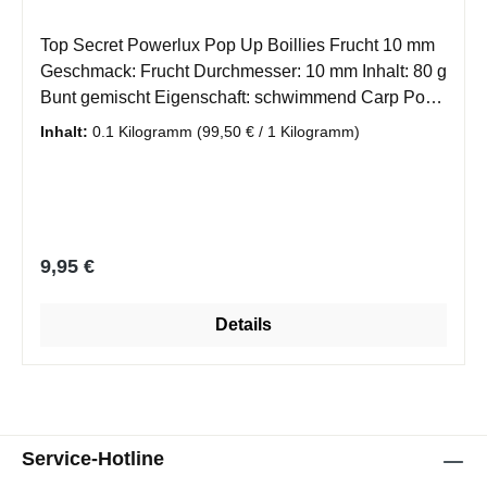
Top Secret Powerlux Pop Up Boillies Frucht 10 mm
Geschmack: Frucht Durchmesser: 10 mm Inhalt: 80 g
Bunt gemischt Eigenschaft: schwimmend Carp Pop
Up's besitzen eine sehr große Tragkraft und ein sehr
Inhalt:
0.1 Kilogramm
(99,50 € / 1 Kilogramm)
langes Schwimmvermögen. Pop Up's sind oft eine
fängige Alternative zu herkömlichen Boillies. Ideal
für Auftriebs- oder Boilies-Montagen.
Regulärer Preis:
9,95 €
Details
Service-Hotline