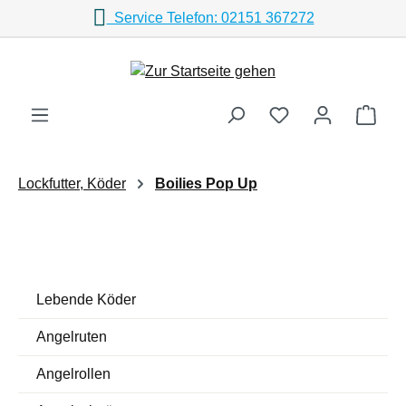
Service Telefon: 02151 367272
Zum Hauptinhalt springen
Ware
Lockfutter, Köder
Boilies Pop Up
Lebende Köder
Angelruten
Angelrollen