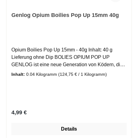
Genlog Opium Boilies Pop Up 15mm 40g
Opium Boilies Pop Up 15mm - 40g Inhalt: 40 g
Lieferung ohne Dip BOLIES OPIUM POP UP
GENLOG ist eine neue Generation von Ködern, die
entwickelt wurde, um die Anzahl der Bisse maximal
Inhalt:
0.04 Kilogramm
(124,75 € / 1 Kilogramm)
zu erhöhen. Die schwimmenden Protein-Kugeln sind
mit einer Technologie hergestellt, die es ihnen
ermöglicht, sehr schnell die Attraktoren und Aromen
aus der Mischung freizusetzen, was zu schnelleren
Bissen der Fische führt. Die Serie OPIUM Pop Up ist
Regulärer Preis:
4,99 €
ein Köder, der aus Mehlen von Organismen
hergestellt wird, die in der natürlichen Umgebung
Details
vorkommen. Diese Köder sind das ganze Jahr über