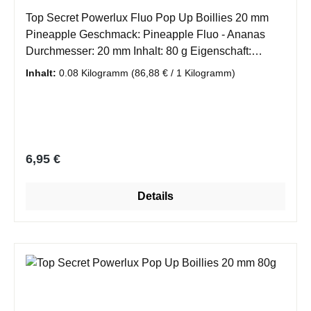
Top Secret Powerlux Fluo Pop Up Boillies 20 mm
Pineapple Geschmack: Pineapple Fluo - Ananas
Durchmesser: 20 mm Inhalt: 80 g Eigenschaft:
schwimmend Carp Pop Up's besitzen eine sehr
Inhalt:
0.08 Kilogramm
(86,88 € / 1 Kilogramm)
große Tragkraft und ein sehr langes
Schwimmvermögen. Pop Up's sind oft eine fängige
Alternative zu herkömlichen Boillies. Ideal für
Auftriebs- oder Boilies-Montagen.
Regulärer Preis:
6,95 €
Details