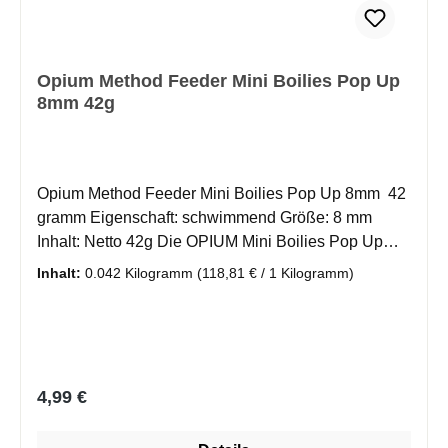
Opium Method Feeder Mini Boilies Pop Up
8mm 42g
Opium Method Feeder Mini Boilies Pop Up 8mm 42
gramm Eigenschaft: schwimmend Größe: 8 mm
Inhalt: Netto 42g Die OPIUM Mini Boilies Pop Up
GENLOG sind innovative Köder der neuesten
Inhalt:
0.042 Kilogramm
(118,81 € / 1 Kilogramm)
Generation, speziell entwickelt für das Method-
Feeder-Angeln. Dank ihrer einzigartigen Struktur
geben sie Attraktoren und Aromen aus der Mischung
besonders schnell frei, was zu schnelleren Bissen
führt. Durch ihre besondere Bauweise schweben die
Regulärer Preis:
4,99 €
Boilies im Wasser und sorgen so für eine effektvolle,
verführerische Präsentation. Umfangreiche Tests auf