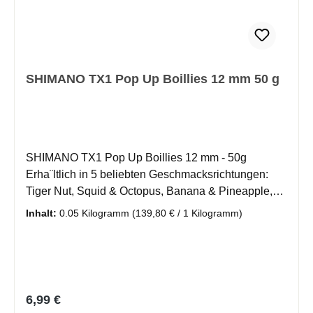
Baits bestehen aus folgenden Inhaltsstoffen: Corn,
Wheat, Soy Flour, Vegetable Protein Extract, Milled
Seeds, Lecithin, Minerals. Additives: Flavour,
Konservierer, Farbe
SHIMANO TX1 Pop Up Boillies 12 mm 50 g
SHIMANO TX1 Pop Up Boillies 12 mm - 50g
Erha¨ltlich in 5 beliebten Geschmacksrichtungen:
Tiger Nut, Squid & Octopus, Banana & Pineapple,
Strawberry, Monster Crab Durchmesser: 12 mm
Inhalt:
0.05 Kilogramm
(139,80 € / 1 Kilogramm)
Inhalt: 50 g Eigenschaft: schwimmend TX1 Pop Ups
bestehen aus hochwertigen Inhaltsstoffen und
bewährten Flavour, um schnelle Bisse zu
provozieren. Die Range ist in 5 beliebten
Geschmacksrichtungen in 12mm & 15mm erhältlich.
Regulärer Preis:
6,99 €
Die Pop Up Hookbaits lassen sich vielseitig am Rig