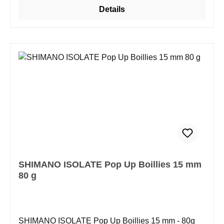
Hakenköder in Kombinatiom mit ISOLATE Boilies,
Details
wenn man einen auftreibenden oder ausbalancierten
Köder anbieten möchte. Erhältlich in verschiedenen
Geschmacksrichtungen, die das ISOLATE Boilie
Sortiment ergänzen, funktionieren diese gut
sichtbaren Pop-Ups auch als Einzelköder oder mit
Zig-Rigs. Die Range umfasst stark auftreibende Pop-
Ups in 12mm und 15mm, welche ihr Flavour schnell
und zuverlässig im Wasser freisetzen. ISOLATE
Baits bestehen aus folgenden Inhaltsstoffen: Corn,
Wheat, Soy Flour, Vegetable Protein Extract, Milled
Seeds, Lecithin, Minerals. Additives: Flavour,
Konservierer, Farbe
SHIMANO ISOLATE Pop Up Boillies 15 mm
80 g
SHIMANO ISOLATE Pop Up Boillies 15 mm - 80g