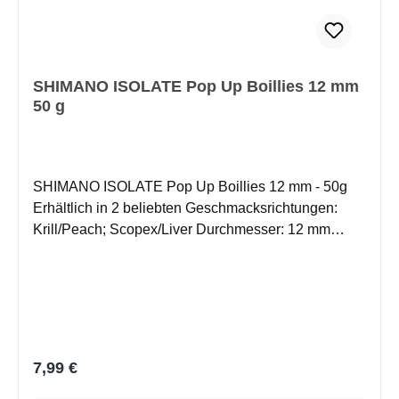
SHIMANO ISOLATE Pop Up Boillies 12 mm
50 g
SHIMANO ISOLATE Pop Up Boillies 12 mm - 50g
Erhältlich in 2 beliebten Geschmacksrichtungen:
Krill/Peach; Scopex/Liver Durchmesser: 12 mm
Inhalt: 50 g Eigenschaft: schwimmend ISOLATE Pop
Ups bestehen aus hochwertigen Inhaltsstoffen und
bewährten Flavour, um schnelle Bisse zu
provozieren. Die Range ist in 2 beliebten
Geschmacksrichtungen in 12mm & 15mm erhältlich.
Die Pop Up Hookbaits lassen sich vielseitig am Rig
Regulärer Preis:
7,99 €
präsentieren. ISOLATE Pop-Ups sind der perfekte