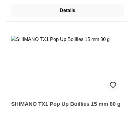
präsentieren. TX1 Pop-Ups sind der perfekte
Details
Hakenköder in Kombinatiom mit TX1 Boilies, wenn
man einen auftreibenden oder ausbalancierten
Köder anbieten möchte. Erhältlich in verschiedenen
Geschmacksrichtungen, die das TX1 Boilie
Sortiment ergänzen, funktionieren diese gut
sichtbaren Pop-Ups auch als Einzelköder oder mit
Zig-Rigs. Die Range umfasst stark auftreibende Pop-
Ups in 12mm und 15mm, welche ihr Flavour schnell
und zuverlässig im Wasser freisetzen. Die TX1 Pop-
Ups sind in vier klassischen Flavour erhältlich. Wer
Fischmehlköder bevorzugt, dem bieten die
Geschmacksrichtungen Tintenfisch und Oktopus ein
kräftiges Aroma in einer „Washed-Out“ rosa Optik.
SHIMANO TX1 Pop Up Boillies 15 mm 80 g
Die Banana und Pineapple Pop-Ups haben eine
leuchtend gelbe Farbe, die sich hervorragend für
Einzelköder und Zig-Rigs eignet, während die
Strawberry Variante in einem grellen und auffälligen