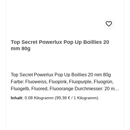
Top Secret Powerlux Pop Up Boillies 20
mm 80g
Top Secret Powerlux Pop Up Boillies 20 mm 80g
Farbe: Fluoweiss, Fluopink, Fluopurple, Fluogrün,
Fluogelb, Fluored, Fluoorange Durchmesser: 20 mm
Inhalt: 80 g Eigenschaft: schwimmend Die Fluo Pop-
Inhalt:
0.08 Kilogramm
(99,38 € / 1 Kilogramm)
Up Boilies aus dieser Reihe haben fluoreszierende
Farben, die besondere Aufmerksamkeit auf den
Köder lenken. . Pop Up's sind oft eine fängige
Alternative zu herkömlichen Boillies. Ideal für