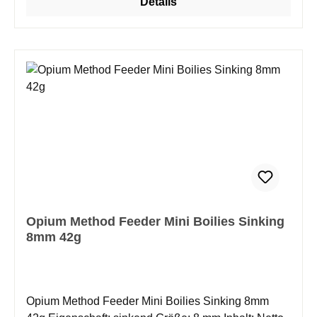
Details
unterschiedlichen Gewässern in ganz Europa haben
ihre hohe Fängigkeit eindrucksvoll bestätigt. Ideal für
alle Angler, die einen effektiven Method-Feeder-
Köder zu einem fairen Preis suchen. Ganzjährig
fängig und zuverlässig – für maximale Fangchancen
zu jeder Saison.
Opium Method Feeder Mini Boilies Sinking
8mm 42g
Opium Method Feeder Mini Boilies Sinking 8mm