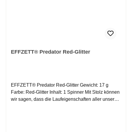
EFFZETT® Predator Red-Glitter
EFFZETT® Predator Red-Glitter Gewicht: 17 g
Farbe: Red-Glitter Inhalt: 1 Spinner Mit Stolz können
wir sagen, dass die Laufeigenschaften aller unserer
Spinner absolut ausgereift sind. Die Blattformen und
die Technik des Rotationsbügels haben sich im
Laufe der Jahre weltweit millionenfach bewährt. Die
Ausgewogenheit von Körper und Spinnerblatt ergibt