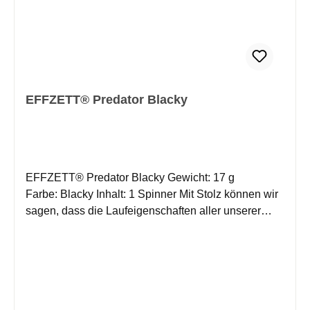
EFFZETT® Predator Blacky
EFFZETT® Predator Blacky Gewicht: 17 g
Farbe: Blacky Inhalt: 1 Spinner Mit Stolz können wir
sagen, dass die Laufeigenschaften aller unserer
Spinner absolut ausgereift sind. Die Blattformen und
die Technik des Rotationsbügels haben sich im
Laufe der Jahre weltweit millionenfach bewährt. Die
Ausgewogenheit von Körper und Spinnerblatt ergibt
eine stromlinienförmige, dynamische Einheit, die