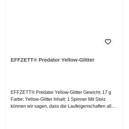
Vergleichen Sie die Laufeigenschaften – Sie werden
von diesen Modellen überzeugt sein!
EFFZETT® Predator Yellow-Glitter
EFFZETT® Predator Yellow-Glitter Gewicht: 17 g
Farbe: Yellow-Glitter Inhalt: 1 Spinner Mit Stolz
können wir sagen, dass die Laufeigenschaften aller
unserer Spinner absolut ausgereift sind. Die
Blattformen und die Technik des Rotationsbügels
haben sich im Laufe der Jahre weltweit