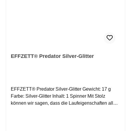
von diesen Modellen überzeugt sein!
EFFZETT® Predator Silver-Glitter
EFFZETT® Predator Silver-Glitter Gewicht: 17 g
Farbe: Silver-Glitter Inhalt: 1 Spinner Mit Stolz
können wir sagen, dass die Laufeigenschaften aller
unserer Spinner absolut ausgereift sind. Die
Blattformen und die Technik des Rotationsbügels
haben sich im Laufe der Jahre weltweit