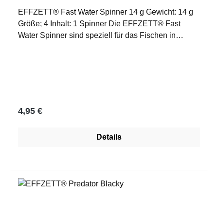
EFFZETT® Fast Water Spinner 14 g Gewicht: 14 g
Größe; 4 Inhalt: 1 Spinner Die EFFZETT® Fast
Water Spinner sind speziell für das Fischen in
schnell fließenden Gewässern konzipiert. Der
schwere Körper in Kombination mit dem etwas
längeren Blatt gibt diesen Spinnern eine extrem
stabile Aktion in starker Strömung und ermöglicht
dem Angler tiefer zu fischen als mit einem normalen
Spinner.
Regulärer Preis:
4,95 €
Details