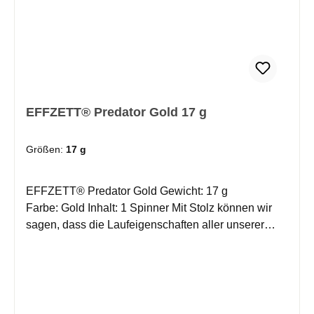
EFFZETT® Predator Gold 17 g
Größen:
17 g
EFFZETT® Predator Gold Gewicht: 17 g
Farbe: Gold Inhalt: 1 Spinner Mit Stolz können wir
sagen, dass die Laufeigenschaften aller unserer
Spinner absolut ausgereift sind. Die Blattformen und
die Technik des Rotationsbügels haben sich im
Laufe der Jahre weltweit millionenfach bewährt. Die
Ausgewogenheit von Körper und Spinnerblatt ergibt
eine stromlinienförmige, dynamische Einheit, die