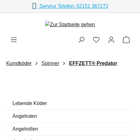
Service Telefon: 02151 367272
Zum Hauptinhalt springen
Ware
Kunstköder
Spinner
EFFZETT® Predator
Lebende Köder
Angelruten
Angelrollen