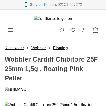
Service Telefon: 02151 367272
Zum Hauptinhalt springen
Ware
Kunstköder
Wobbler
Floating
Wobbler Cardiff Chibitoro 25F
25mm 1,5g , floating Pink
Pellet
Bildergalerie überspringen