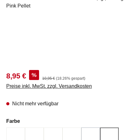
Verkaufspreis:
%
8,95 €
Regulärer Preis:
10,95 €
(18.26% gespart)
Preise inkl. MwSt. zzgl. Versandkosten
Nicht mehr verfügbar
auswählen
Farbe