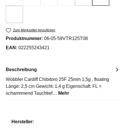
Clear
Green Tea
Olive
Lime
Rice Cake
Pink Pellet
(Diese Option ist zurzeit 
(Diese Option is
Chartreuse
(Diese Option ist zurzeit nicht verfügbar.)
Zum Merkzettel hinzufügen
Produktnummer:
06-05-59VTR125T08
EAN:
022255243421
Beschreibung
Wobbler Cardiff Chibitoro 25F 25mm 1,5g , floating
Länge: 2,5 cm Gewicht: 1,4 g Eigenschaft: FL =
schwimmend Tauchtief…
Mehr
Hersteller: