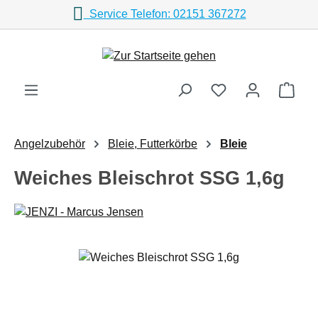
Service Telefon: 02151 367272
Zum Hauptinhalt springen
Ware
Angelzubehör
Bleie, Futterkörbe
Bleie
Weiches Bleischrot SSG 1,6g
Bildergalerie überspringen