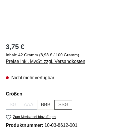
Regulärer Preis:
3,75 €
Inhalt:
42 Gramm
(8,93 € / 100 Gramm)
Preise inkl. MwSt. zzgl. Versandkosten
Nicht mehr verfügbar
auswählen
Größen
SG
AAA
BBB
SSG
(Diese Option ist zurzeit nicht verfügbar.)
(Diese Option ist zurzeit nicht verfügbar.)
(Diese Option ist zurzeit nicht verfüg
Zum Merkzettel hinzufügen
Produktnummer:
10-03-8612-001