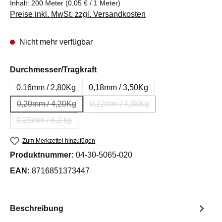
Inhalt:
200 Meter
(0,05 € / 1 Meter)
Preise inkl. MwSt. zzgl. Versandkosten
Nicht mehr verfügbar
auswählen
Durchmesser/Tragkraft
0,16mm / 2,80Kg
0,18mm / 3,50Kg
0,20mm / 4,20Kg
0,22mm / 4,98Kg
(Diese Option ist zurzeit nicht verfügbar.)
(Diese Option ist zurzeit nicht ve
0,25mm / 6,2 kg
(Diese Option ist zurzeit nicht verfügbar.)
Zum Merkzettel hinzufügen
Produktnummer:
04-30-5065-020
EAN:
8716851373447
Beschreibung