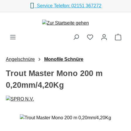
Service Telefon: 02151 367272
Zum Hauptinhalt springen
Ware
Angelschnüre
Monofile Schnüre
Trout Master Mono 200 m
0,20mm/4,20Kg
Bildergalerie überspringen