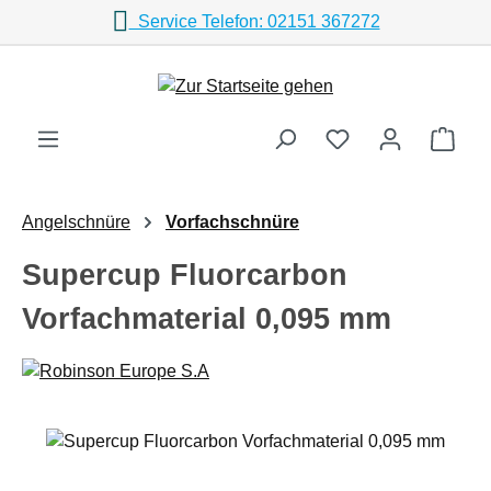
Service Telefon: 02151 367272
Zum Hauptinhalt springen
Ware
Angelschnüre
Vorfachschnüre
Supercup Fluorcarbon
Vorfachmaterial 0,095 mm
Bildergalerie überspringen