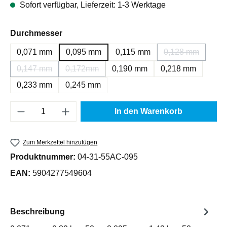
Sofort verfügbar, Lieferzeit: 1-3 Werktage
auswählen
Durchmesser
0,071 mm
0,095 mm
0,115 mm
0,128 mm
(Diese Option i
0,147 mm
0,172mm
0,190 mm
0,218 mm
(Diese Option ist zurzeit nicht verfügbar.)
(Diese Option ist zurzeit nicht verfügbar.)
0,233 mm
0,245 mm
Produkt Anzahl: Gib den gewünschten Wert e
In den Warenkorb
Zum Merkzettel hinzufügen
Produktnummer:
04-31-55AC-095
EAN:
5904277549604
Beschreibung