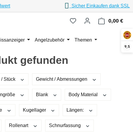
lwert
Sicher Einkaufen dank SSL
0,00 €
Ware
issanzeiger
Angelzubehör
Themen
9,5
dukt gefunden
 / Stück
Gewicht / Abmessungen
kengröße
Blank
Body Material
ße
Kugellager
Längen:
Rollenart
Schnurfassung