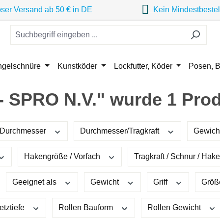
ser Versand ab 50 € in DE
Kein Mindestbestel
ngelschnüre
Kunstköder
Lockfutter, Köder
Posen, B
 - SPRO N.V." wurde 1 Pro
Durchmesser
Durchmesser/Tragkraft
Gewich
Hakengröße / Vorfach
Tragkraft / Schnur / Ha
Geeignet als
Gewicht
Griff
Grö
etztiefe
Rollen Bauform
Rollen Gewicht