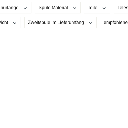
nurlänge
Spule Material
Teile
Tele
icht
Zweitspule im Lieferumfang
empfohlene