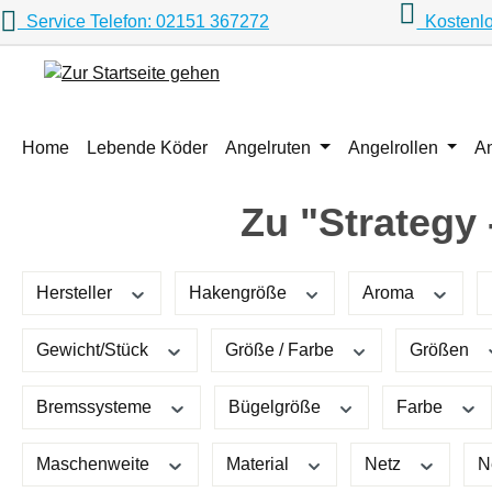
Service Telefon: 02151 367272
Kostenlo
m Hauptinhalt springen
Zur Suche springen
Zur Hauptnavigation springen
Home
Lebende Köder
Angelruten
Angelrollen
A
Zu "Strategy
Hersteller
Hakengröße
Aroma
Gewicht/Stück
Größe / Farbe
Größen
Bremssysteme
Bügelgröße
Farbe
Maschenweite
Material
Netz
N