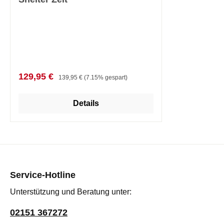
Verkaufspreis:
Regulärer Preis:
129,95 €
139,95 €
(7.15% gespart)
Details
Service-Hotline
Unterstützung und Beratung unter:
02151 367272