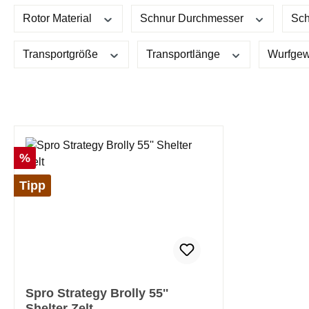
Rotor Material
Schnur Durchmesser
Sch
Transportgröße
Transportlänge
Wurfgew
Rabatt
%
Tipp
Spro Strategy Brolly 55''
Shelter Zelt