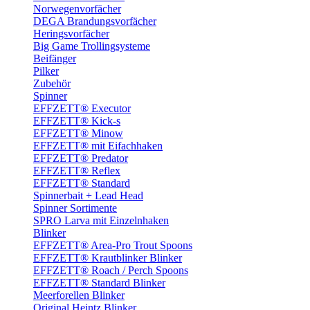
Norwegenvorfächer
DEGA Brandungsvorfächer
Heringsvorfächer
Big Game Trollingsysteme
Beifänger
Pilker
Zubehör
Spinner
EFFZETT® Executor
EFFZETT® Kick-s
EFFZETT® Minow
EFFZETT® mit Eifachhaken
EFFZETT® Predator
EFFZETT® Reflex
EFFZETT® Standard
Spinnerbait + Lead Head
Spinner Sortimente
SPRO Larva mit Einzelnhaken
Blinker
EFFZETT® Area-Pro Trout Spoons
EFFZETT® Krautblinker Blinker
EFFZETT® Roach / Perch Spoons
EFFZETT® Standard Blinker
Meerforellen Blinker
Original Heintz Blinker