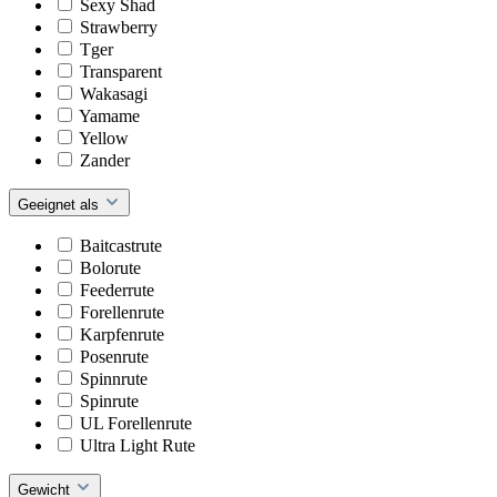
Sexy Shad
Strawberry
Tger
Transparent
Wakasagi
Yamame
Yellow
Zander
Geeignet als
Baitcastrute
Bolorute
Feederrute
Forellenrute
Karpfenrute
Posenrute
Spinnrute
Spinrute
UL Forellenrute
Ultra Light Rute
Gewicht