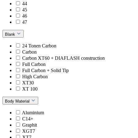
44
45
46
47
Blank
24 Tonen Carbon
Carbon
Carbon XT60 + DIAFLASH construction
Full Carbon
Full Carbon + Solid Tip
High Carbon
XT30
XT 100
Body Material
Aluminium
C14+
Graphit
XGT7
XT7