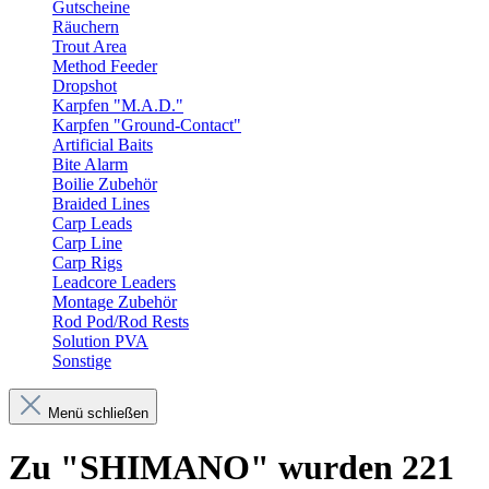
Gutscheine
Räuchern
Trout Area
Method Feeder
Dropshot
Karpfen "M.A.D."
Karpfen "Ground-Contact"
Artificial Baits
Bite Alarm
Boilie Zubehör
Braided Lines
Carp Leads
Carp Line
Carp Rigs
Leadcore Leaders
Montage Zubehör
Rod Pod/Rod Rests
Solution PVA
Sonstige
Menü schließen
Zu "SHIMANO" wurden 221