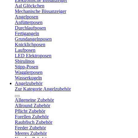
Elektronische Bissanzeiger
Aal Glöckchen
Mechanische Bissanzeiger
Angelposen
Anfütterposen
Durchlaufposen
Fertigangeln
Grundangelnposen
Knicklichposen
Laufposen
LED Elektroposen
Sbirulinos
Stipp-Posen
Wagglerposen
Wasserkugeln
Angelzubehör
Zur Kategorie Angelzubehör
Allgeneine Zubehör
Allround Zubehör
Pflicht Zubehör
Forellen Zubehör
Raubfisch Zubehör
Feeder Zubehör
Meeres Zubehör