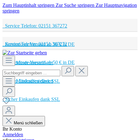
Zum Hauptinhalt springen
Zur Suche springen
Zur Hauptnavigation
springen
Service Telefon: 02151 367272
Service Telefon: 02151 367272
Kostenloser Versand ab 50 € in DE
Kostenloser Versand ab 50 € in DE
Kein Mindestbestellwert
Kein Mindestbestellwert
Sicher Einkaufen dank SSL
Sicher Einkaufen dank SSL
Menü schließen
Ihr Konto
Anmelden