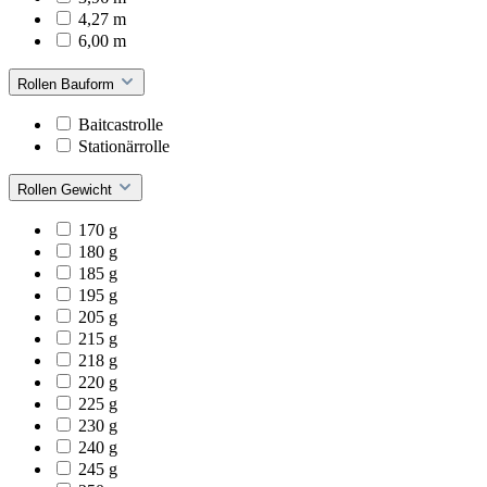
4,27 m
6,00 m
Rollen Bauform
Baitcastrolle
Stationärrolle
Rollen Gewicht
170 g
180 g
185 g
195 g
205 g
215 g
218 g
220 g
225 g
230 g
240 g
245 g