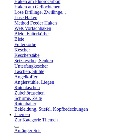
Haken am Fluorocarbon
Haken am Geflochtenen
Lose Drillinge, Zwillinge...
Lose Haken
Method Feeder Haken
Wels Vorfachhaken
Bleie, Futterkörbe
Bleie
Futterkörbe
Kescher
Kescherstäbe
Setzkescher, Senken
Unterfangkescher
Taschen, Stühle
Angelkoffer
Anglerstühle, Liegen
Rutentaschen
Zubehörtaschen
Schirme, Zelte
Rutenhalter
Bekleidung, Stiefel, Kopfbedeckungen
Themen
Zur Kategorie Themen
Anfänger Sets