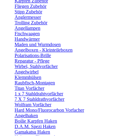
Karpfen Zubehör
Fliegen Zubehör
Stipp Zubehör
Anglermesser
Trolling Zubehör
Angellampen
Fischwaagen
Handwärmer
Maden und Wurmdosen
Angelboxen - Kleinteileboxen
Polarisations-Brille
Reparatur - Pflege
Wirbel, Stahlvorfächer
Angelwirbel
Klemmhülsen
Raubfisch-Montagen
Titan Vorfächer
1 x 7 Stahldrahtvorfächer
7 X 7 Stahldrathvorfächer
Wolfram Vorfächer
Hard Mono/Fluorocarbon Vorfacher
Angelhaken
Boilie Karpfen Haken
D.A.M. Spezi Haken
Gamakatsu Haken