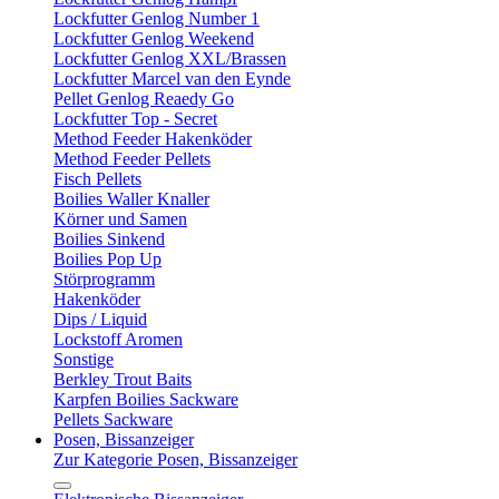
Lockfutter Genlog Number 1
Lockfutter Genlog Weekend
Lockfutter Genlog XXL/Brassen
Lockfutter Marcel van den Eynde
Pellet Genlog Reaedy Go
Lockfutter Top - Secret
Method Feeder Hakenköder
Method Feeder Pellets
Fisch Pellets
Boilies Waller Knaller
Körner und Samen
Boilies Sinkend
Boilies Pop Up
Störprogramm
Hakenköder
Dips / Liquid
Lockstoff Aromen
Sonstige
Berkley Trout Baits
Karpfen Boilies Sackware
Pellets Sackware
Posen, Bissanzeiger
Zur Kategorie Posen, Bissanzeiger