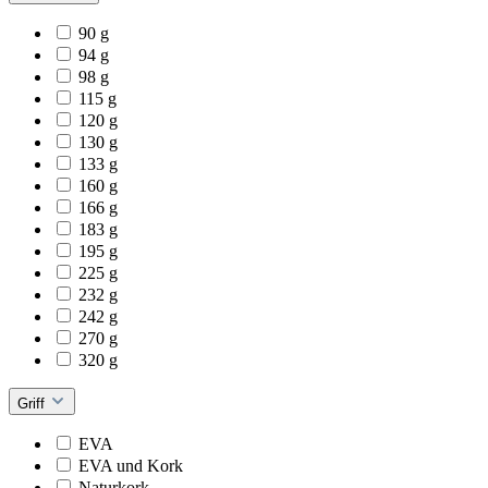
90 g
94 g
98 g
115 g
120 g
130 g
133 g
160 g
166 g
183 g
195 g
225 g
232 g
242 g
270 g
320 g
Griff
EVA
EVA und Kork
Naturkork