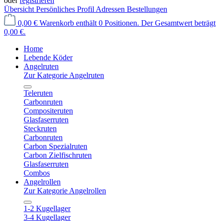
oder
registrieren
Übersicht
Persönliches Profil
Adressen
Bestellungen
0,00 €
Warenkorb enthält 0 Positionen. Der Gesamtwert beträgt
0,00 €.
Home
Lebende Köder
Angelruten
Zur Kategorie Angelruten
Teleruten
Carbonruten
Compositeruten
Glasfaserruten
Steckruten
Carbonruten
Carbon Spezialruten
Carbon Zielfischruten
Glasfaserruten
Combos
Angelrollen
Zur Kategorie Angelrollen
1-2 Kugellager
3-4 Kugellager