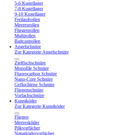
5-6 Kugellager
7-8 Kugellager
9-10 Kugellager
Freilaufrollen
Meeresrollen
Fliegenrollen
Multirollen
Baitcastrollen
Angelschnüre
Zur Kategorie Angelschnüre
Zielfischschnüre
Monofile Schnüre
Fluorocarbon Schnüre
Nano-Core Schnüre
Geflochtene Schnüre
Fliegenschnüre
Vorfachschnüre
Kunstköder
Zur Kategorie Kunstköder
Fliegen
Meeresköder
Pilkvorfächer
Naturködervorfächer