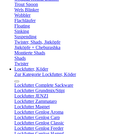
Trout Spoon
Wels Blinker
Wobbler
Flachläufer
Floating
Sinking
Suspending
Twister, Shads, Jigköpfe
Jigköpfe + Cheburashka
Montierte Shads
Shads
Twister
Lockfutter, Köder
Zur Kategorie Lockfutter, Köder
Lockfutter Complete Sackware
Lockfutter Grundmix/Stipi
Lockfutter JENZI
Lockfutter Zammataro
Lockfutter Magnet
Lockfutter Genlog Aroma
Lockfutter Genlog Carp
Lockfutter Genlog Classic
Lockfutter Genlog Feeder
Lockfutter Genlog Hampf