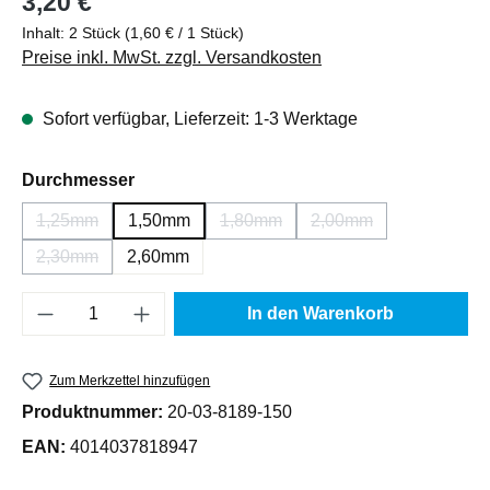
3,20 €
Inhalt:
2 Stück
(1,60 € / 1 Stück)
Preise inkl. MwSt. zzgl. Versandkosten
Sofort verfügbar, Lieferzeit: 1-3 Werktage
auswählen
Durchmesser
1,25mm
1,50mm
1,80mm
2,00mm
(Diese Option ist zurzeit nicht verfügbar.)
(Diese Option ist zurzeit nicht verf
(Diese Option ist zurz
2,30mm
2,60mm
(Diese Option ist zurzeit nicht verfügbar.)
Produkt Anzahl: Gib den gewünschten Wert e
In den Warenkorb
Zum Merkzettel hinzufügen
Produktnummer:
20-03-8189-150
EAN:
4014037818947