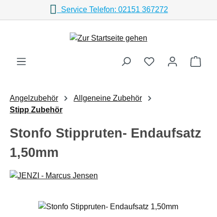
Service Telefon: 02151 367272
Zum Hauptinhalt springen
Ware
Angelzubehör
Allgeneine Zubehör
Stipp Zubehör
Stonfo Stippruten- Endaufsatz
1,50mm
Bildergalerie überspringen