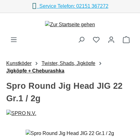
Service Telefon: 02151 367272
Zum Hauptinhalt springen
Ware
Kunstköder
Twister, Shads, Jigköpfe
Jigköpfe + Cheburashka
Spro Round Jig Head JIG 22
Gr.1 / 2g
Bildergalerie überspringen