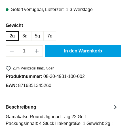
Sofort verfügbar, Lieferzeit: 1-3 Werktage
auswählen
Gewicht
2g
3g
5g
7g
Produkt Anzahl: Gib den gewünschten Wert e
In den Warenkorb
Zum Merkzettel hinzufügen
Produktnummer:
08-30-4931-100-002
EAN:
8716851345260
Beschreibung
Gamakatsu Round Jighead - Jig 22 Gr. 1
Packungsinhalt: 4 Stück Hakengröße: 1 Gewicht: 2g ;