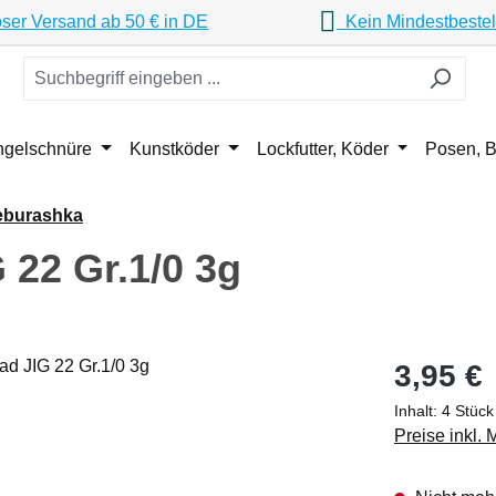
ser Versand ab 50 € in DE
Kein Mindestbestel
ngelschnüre
Kunstköder
Lockfutter, Köder
Posen, B
eburashka
 22 Gr.1/0 3g
Regulärer Pr
3,95 €
Inhalt:
4 Stüc
Preise inkl.