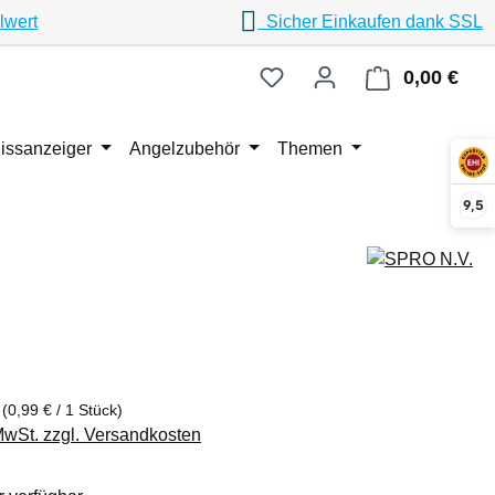
lwert
Sicher Einkaufen dank SSL
0,00 €
Ware
issanzeiger
Angelzubehör
Themen
9,5
eis:
k
(0,99 € / 1 Stück)
 MwSt. zzgl. Versandkosten