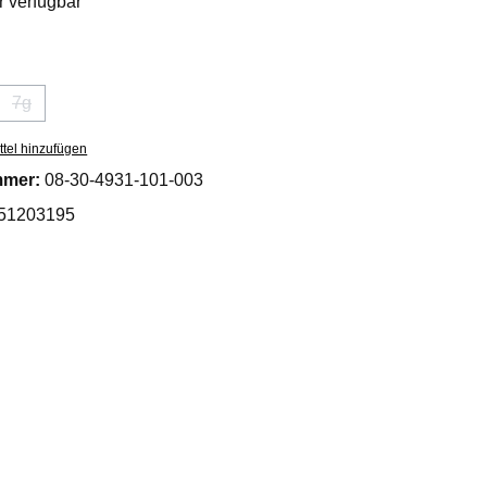
 verfügbar
wählen
7g
on ist zurzeit nicht verfügbar.)
se Option ist zurzeit nicht verfügbar.)
(Diese Option ist zurzeit nicht verfügbar.)
tel hinzufügen
mmer:
08-30-4931-101-003
51203195