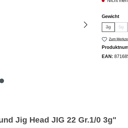
Nicht mehr
aus
Gewicht
3g
5g
(Diese Opti
(Die
Zum Merkzet
Produktnu
EAN:
87168
nd Jig Head JIG 22 Gr.1/0 3g"