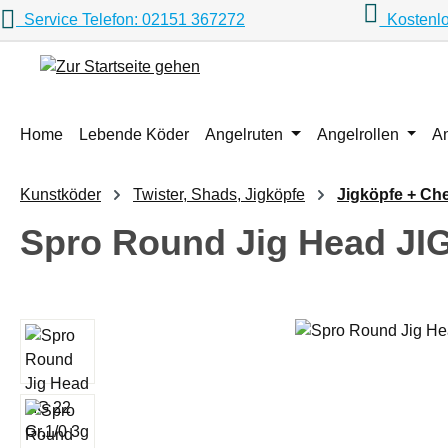
Service Telefon: 02151 367272
Kostenlo
m Hauptinhalt springen
Zur Suche springen
Zur Hauptnavigation springen
Home
Lebende Köder
Angelruten
Angelrollen
A
Kunstköder
Twister, Shads, Jigköpfe
Jigköpfe + Ch
Spro Round Jig Head JIG
Bildergalerie überspringen