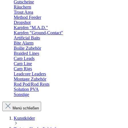
Gutscheine
Räuchern
Trout Area
Method Feeder
Dropshot
Karpfen "M.A.D."
Karpfen "Ground-Contact"
Artificial Baits
Bite Alarm
Boilie Zubehör
Braided Lines
Carp Leads
Carp Line
Carp Rigs
Leadcore Leaders
Montage Zubehör
Rod Pod/Rod Rests
Solution PVA
Sonstige
Menü schließen
Kunstköder