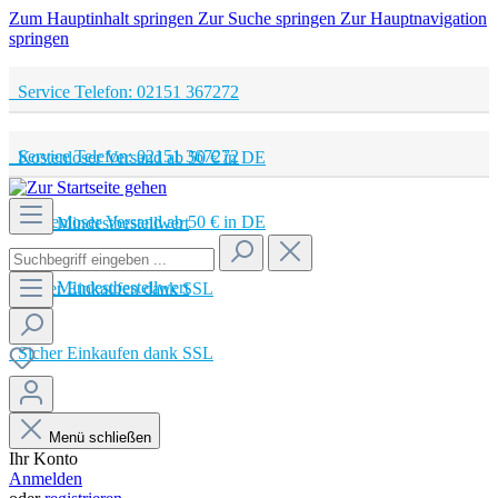
Zum Hauptinhalt springen
Zur Suche springen
Zur Hauptnavigation
springen
Service Telefon: 02151 367272
Service Telefon: 02151 367272
Kostenloser Versand ab 50 € in DE
Kostenloser Versand ab 50 € in DE
Kein Mindestbestellwert
Kein Mindestbestellwert
Sicher Einkaufen dank SSL
Sicher Einkaufen dank SSL
Menü schließen
Ihr Konto
Anmelden