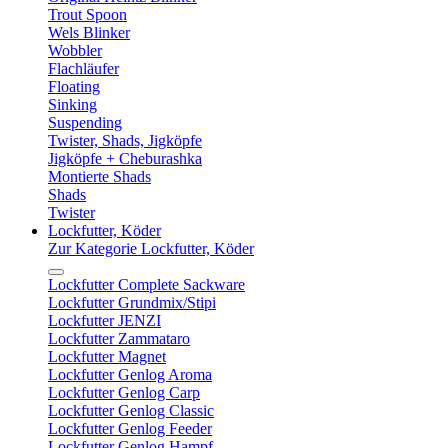
Trout Spoon
Wels Blinker
Wobbler
Flachläufer
Floating
Sinking
Suspending
Twister, Shads, Jigköpfe
Jigköpfe + Cheburashka
Montierte Shads
Shads
Twister
Lockfutter, Köder
Zur Kategorie Lockfutter, Köder
Lockfutter Complete Sackware
Lockfutter Grundmix/Stipi
Lockfutter JENZI
Lockfutter Zammataro
Lockfutter Magnet
Lockfutter Genlog Aroma
Lockfutter Genlog Carp
Lockfutter Genlog Classic
Lockfutter Genlog Feeder
Lockfutter Genlog Hampf