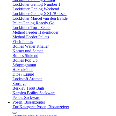
Lockfutter Genlog Number 1
Lockfutter Genlog Weekend
Lockfutter Genlog XXL/Brassen
Lockfutter Marcel van den Eynde
Pellet Genlog Reaedy Go
Lockfutter Top - Secret
Method Feeder Hakenköder
Method Feeder Pellets
Fisch Pellets
Boilies Waller Knaller
Körner und Samen
Boilies Sinkend
Boilies Pop Up
Störprogramm
Hakenköder
Dips / Liquid
Lockstoff Aromen
Sonstige
Berkley Trout Baits
Karpfen Boilies Sackware
Pellets Sackware
Posen, Bissanzeiger
Zur Kategorie Posen, Bissanzeiger