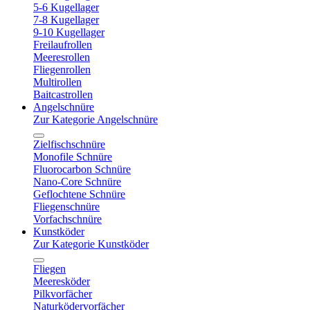
5-6 Kugellager
7-8 Kugellager
9-10 Kugellager
Freilaufrollen
Meeresrollen
Fliegenrollen
Multirollen
Baitcastrollen
Angelschnüre
Zur Kategorie Angelschnüre
Zielfischschnüre
Monofile Schnüre
Fluorocarbon Schnüre
Nano-Core Schnüre
Geflochtene Schnüre
Fliegenschnüre
Vorfachschnüre
Kunstköder
Zur Kategorie Kunstköder
Fliegen
Meeresköder
Pilkvorfächer
Naturködervorfächer