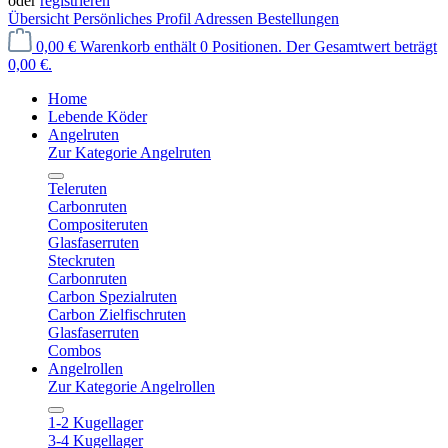
oder
registrieren
Übersicht
Persönliches Profil
Adressen
Bestellungen
0,00 €
Warenkorb enthält 0 Positionen. Der Gesamtwert beträgt
0,00 €.
Home
Lebende Köder
Angelruten
Zur Kategorie Angelruten
Teleruten
Carbonruten
Compositeruten
Glasfaserruten
Steckruten
Carbonruten
Carbon Spezialruten
Carbon Zielfischruten
Glasfaserruten
Combos
Angelrollen
Zur Kategorie Angelrollen
1-2 Kugellager
3-4 Kugellager