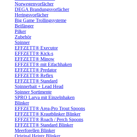
Norwegenvorfächer
DEGA Brandungsvorfächer
Heringsvorfächer
Big Game Trollingsysteme
Beifänger
Pilker
Zubehör
Spinner
EFFZETT® Executor
EFFZETT® Kick-s
EFFZETT® Minow
EFFZETT® mit Eifachhaken
EFFZETT® Predator
EFFZETT® Reflex
EFFZETT® Standard
Spinnerbait + Lead Head
Spinner Sortimente
SPRO Larva mit Einzelnhaken
Blinker
EFFZETT® Area-Pro Trout Spoons
EFFZETT® Krautblinker Blinker
EFFZETT® Roach / Perch Spoons
EFFZETT® Standard Blinker
Meerforellen Blinker
Original Heintz Blinker