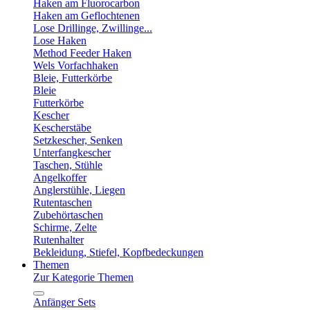
Haken am Fluorocarbon
Haken am Geflochtenen
Lose Drillinge, Zwillinge...
Lose Haken
Method Feeder Haken
Wels Vorfachhaken
Bleie, Futterkörbe
Bleie
Futterkörbe
Kescher
Kescherstäbe
Setzkescher, Senken
Unterfangkescher
Taschen, Stühle
Angelkoffer
Anglerstühle, Liegen
Rutentaschen
Zubehörtaschen
Schirme, Zelte
Rutenhalter
Bekleidung, Stiefel, Kopfbedeckungen
Themen
Zur Kategorie Themen
Anfänger Sets