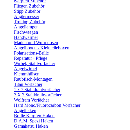
Karpfen Zubehör
Fliegen Zubehör
Stipp Zubehör
Anglermesser
Trolling Zubehör
Angellampen
Fischwaagen
Handwärmer
Maden und Wurmdosen
Angelboxen - Kleinteileboxen
Polarisations-Brille
Reparatur - Pflege
Wirbel, Stahlvorfächer
Angelwirbel
Klemmhülsen
Raubfisch-Montagen
Titan Vorfächer
1 x 7 Stahldrahtvorfächer
7 X 7 Stahldrathvorfächer
Wolfram Vorfächer
Hard Mono/Fluorocarbon Vorfacher
Angelhaken
Boilie Karpfen Haken
D.A.M. Spezi Haken
Gamakatsu Haken