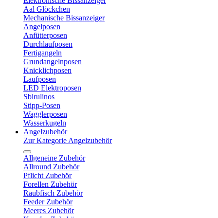
Elektronische Bissanzeiger
Aal Glöckchen
Mechanische Bissanzeiger
Angelposen
Anfütterposen
Durchlaufposen
Fertigangeln
Grundangelnposen
Knicklichposen
Laufposen
LED Elektroposen
Sbirulinos
Stipp-Posen
Wagglerposen
Wasserkugeln
Angelzubehör
Zur Kategorie Angelzubehör
Allgeneine Zubehör
Allround Zubehör
Pflicht Zubehör
Forellen Zubehör
Raubfisch Zubehör
Feeder Zubehör
Meeres Zubehör