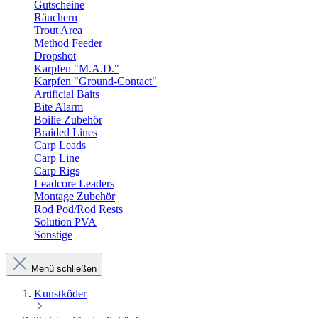
Gutscheine
Räuchern
Trout Area
Method Feeder
Dropshot
Karpfen "M.A.D."
Karpfen "Ground-Contact"
Artificial Baits
Bite Alarm
Boilie Zubehör
Braided Lines
Carp Leads
Carp Line
Carp Rigs
Leadcore Leaders
Montage Zubehör
Rod Pod/Rod Rests
Solution PVA
Sonstige
Menü schließen
Kunstköder