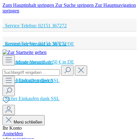
Zum Hauptinhalt springen
Zur Suche springen
Zur Hauptnavigation
springen
Service Telefon: 02151 367272
Service Telefon: 02151 367272
Kostenloser Versand ab 50 € in DE
Kostenloser Versand ab 50 € in DE
Kein Mindestbestellwert
Kein Mindestbestellwert
Sicher Einkaufen dank SSL
Sicher Einkaufen dank SSL
Menü schließen
Ihr Konto
Anmelden