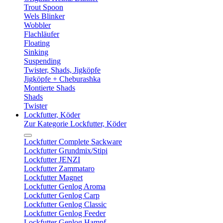
Trout Spoon
Wels Blinker
Wobbler
Flachläufer
Floating
Sinking
Suspending
Twister, Shads, Jigköpfe
Jigköpfe + Cheburashka
Montierte Shads
Shads
Twister
Lockfutter, Köder
Zur Kategorie Lockfutter, Köder
Lockfutter Complete Sackware
Lockfutter Grundmix/Stipi
Lockfutter JENZI
Lockfutter Zammataro
Lockfutter Magnet
Lockfutter Genlog Aroma
Lockfutter Genlog Carp
Lockfutter Genlog Classic
Lockfutter Genlog Feeder
Lockfutter Genlog Hampf