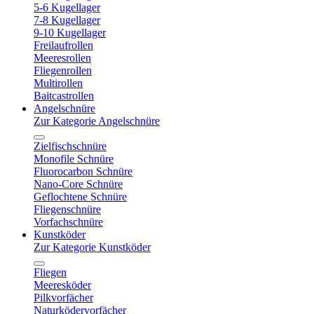
5-6 Kugellager
7-8 Kugellager
9-10 Kugellager
Freilaufrollen
Meeresrollen
Fliegenrollen
Multirollen
Baitcastrollen
Angelschnüre
Zur Kategorie Angelschnüre
Zielfischschnüre
Monofile Schnüre
Fluorocarbon Schnüre
Nano-Core Schnüre
Geflochtene Schnüre
Fliegenschnüre
Vorfachschnüre
Kunstköder
Zur Kategorie Kunstköder
Fliegen
Meeresköder
Pilkvorfächer
Naturködervorfächer