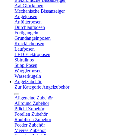
Elektronische Bissanzeiger
Aal Glöckchen
Mechanische Bissanzeiger
Angelposen
Anfütterposen
Durchlaufposen
Fertigangeln
Grundangelnposen
Knicklichposen
Laufposen
LED Elektroposen
Sbirulinos
Stipp-Posen
Wagglerposen
Wasserkugeln
Angelzubehör
Zur Kategorie Angelzubehör
Allgeneine Zubehör
Allround Zubehör
Pflicht Zubehör
Forellen Zubehör
Raubfisch Zubehör
Feeder Zubehör
Meeres Zubehör