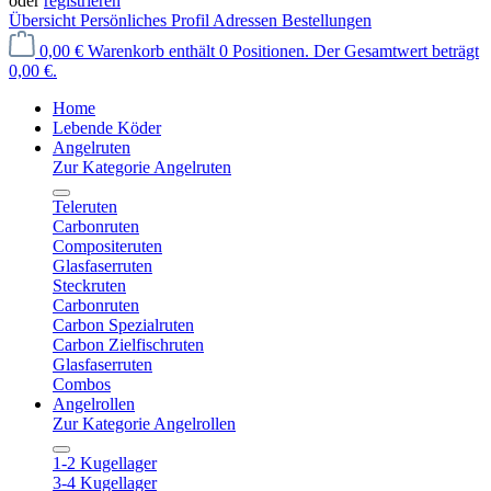
oder
registrieren
Übersicht
Persönliches Profil
Adressen
Bestellungen
0,00 €
Warenkorb enthält 0 Positionen. Der Gesamtwert beträgt
0,00 €.
Home
Lebende Köder
Angelruten
Zur Kategorie Angelruten
Teleruten
Carbonruten
Compositeruten
Glasfaserruten
Steckruten
Carbonruten
Carbon Spezialruten
Carbon Zielfischruten
Glasfaserruten
Combos
Angelrollen
Zur Kategorie Angelrollen
1-2 Kugellager
3-4 Kugellager