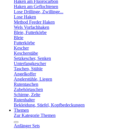
Haken am Fluorocarbon
Haken am Geflochtenen
Lose Drillinge, Zwillinge...
Lose Haken
Method Feeder Haken
Wels Vorfachhaken
Bleie, Futterkörbe
Bleie
Futterkörbe
Kescher
Kescherstäbe
Setzkescher, Senken
Unterfangkescher
Taschen, Stühle
Angelkoffer
Anglerstühle, Liegen
Rutentaschen
Zubehörtaschen
Schirme, Zelte
Rutenhalter
Bekleidung, Stiefel, Kopfbedeckungen
Themen
Zur Kategorie Themen
Anfänger Sets