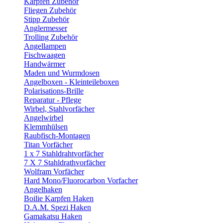
Karpfen Zubehör
Fliegen Zubehör
Stipp Zubehör
Anglermesser
Trolling Zubehör
Angellampen
Fischwaagen
Handwärmer
Maden und Wurmdosen
Angelboxen - Kleinteileboxen
Polarisations-Brille
Reparatur - Pflege
Wirbel, Stahlvorfächer
Angelwirbel
Klemmhülsen
Raubfisch-Montagen
Titan Vorfächer
1 x 7 Stahldrahtvorfächer
7 X 7 Stahldrathvorfächer
Wolfram Vorfächer
Hard Mono/Fluorocarbon Vorfacher
Angelhaken
Boilie Karpfen Haken
D.A.M. Spezi Haken
Gamakatsu Haken