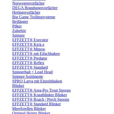
Norwegenvorfächer
DEGA Brandungsvorfächer
Heringsvorfächer
Big Game Trollingsysteme
Beifänger
Pilker
Zubehör
Spinner
EFFZETT® Executor
EFFZETT® Kick-s
EFFZETT® Minow
EFFZETT® mit Eifachhaken
EFFZETT® Predator
EFFZETT® Reflex
EFFZETT® Standard
Spinnerbait + Lead Head
Spinner Sortimente
SPRO Larva mit Einzelnhaken
Blinker
EFFZETT® Area-Pro Trout Spoons
EFFZETT® Krautblinker Blinker
EFFZETT® Roach / Perch Spoons
EFFZETT® Standard Blinker
Meerforellen Blinker
Original Heintz Blinker