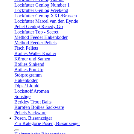
Lockfutter Genlog Number 1
Lockfutter Genlog Weekend
Lockfutter Genlog XXL/Brassen
Lockfutter Marcel van den Eynde
Pellet Genlog Reaedy Go
Lockfutter Top - Secret
Method Feeder Hakenköder
Method Feeder Pellets
Fisch Pellets
Boilies Waller Knaller
Körner und Samen
Boilies Sinkend
Boilies Pop Up
Störprogramm
Hakenköder
Dips / Liquid
Lockstoff Aromen
Sonstige
Berkley Trout Baits
Karpfen Boilies Sackware
Pellets Sackware
Posen, Bissanzeiger
Zur Kategorie Posen, Bissanzeiger