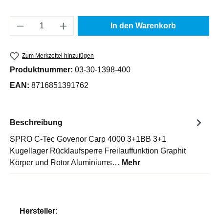
Produkt Anzahl: Gib den gewünschten Wert e
In den Warenkorb
Zum Merkzettel hinzufügen
Produktnummer:
03-30-1398-400
EAN:
8716851391762
Beschreibung
SPRO C-Tec Govenor Carp 4000 3+1BB 3+1
Kugellager Rücklaufsperre Freilauffunktion Graphit
Körper und Rotor Aluminiums…
Mehr
Hersteller: