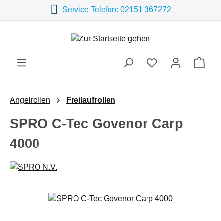
Service Telefon: 02151 367272
Zum Hauptinhalt springen
Ware
Angelrollen
Freilaufrollen
SPRO C-Tec Govenor Carp
4000
Bildergalerie überspringen