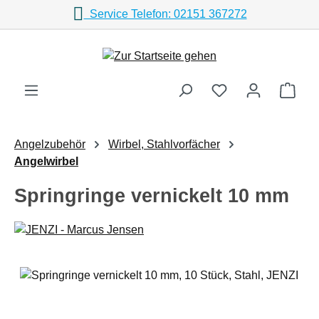
Service Telefon: 02151 367272
Zum Hauptinhalt springen
Ware
Angelzubehör
Wirbel, Stahlvorfächer
Angelwirbel
Springringe vernickelt 10 mm
Bildergalerie überspringen