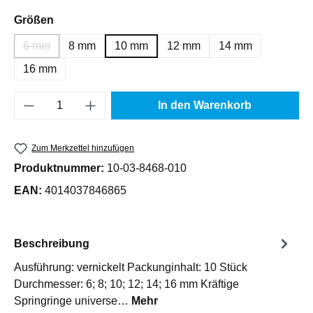
auswählen
Größen
6 mm
8 mm
10 mm
12 mm
14 mm
(Diese Option ist zurzeit nicht verfügbar.)
16 mm
Produkt Anzahl: Gib den gewünschten Wert e
In den Warenkorb
Zum Merkzettel hinzufügen
Produktnummer:
10-03-8468-010
EAN:
4014037846865
Beschreibung
Ausführung: vernickelt Packunginhalt: 10 Stück
Durchmesser: 6; 8; 10; 12; 14; 16 mm Kräftige
Springringe universe…
Mehr