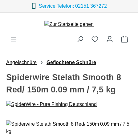
Service Telefon: 02151 367272
Zum Hauptinhalt springen
Ware
Angelschnüre
Geflochtene Schnüre
Spiderwire Stelath Smooth 8
Red/ 150m 0.09 mm / 7,5 kg
Bildergalerie überspringen