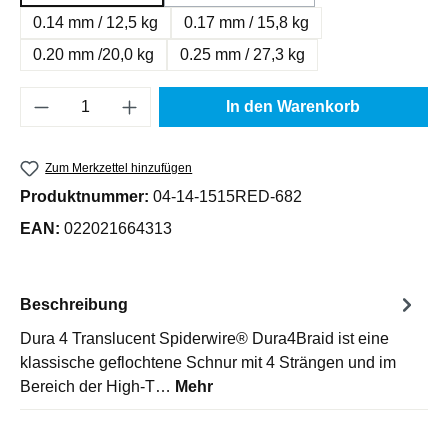
(Diese Option ist zurzeit nicht ver
0.14 mm / 12,5 kg
0.17 mm / 15,8 kg
0.20 mm /20,0 kg
0.25 mm / 27,3 kg
Produkt Anzahl: Gib den gewünschten Wert e
In den Warenkorb
Zum Merkzettel hinzufügen
Produktnummer:
04-14-1515RED-682
EAN:
022021664313
Beschreibung
Dura 4 Translucent Spiderwire® Dura4Braid ist eine
klassische geflochtene Schnur mit 4 Strängen und im
Bereich der High-T…
Mehr