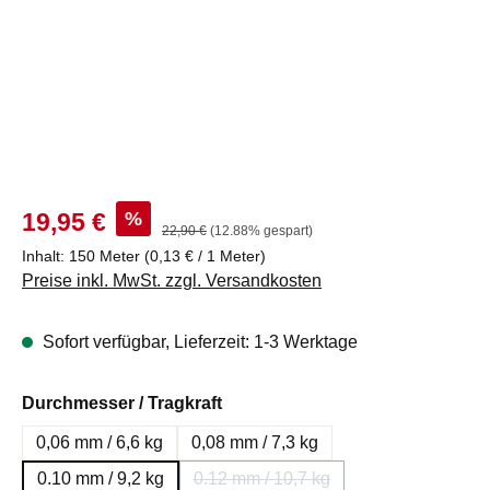
Verkaufspreis:
%
19,95 €
Regulärer Preis:
22,90 €
(12.88% gespart)
Inhalt:
150 Meter
(0,13 € / 1 Meter)
Preise inkl. MwSt. zzgl. Versandkosten
Sofort verfügbar, Lieferzeit: 1-3 Werktage
auswählen
Durchmesser / Tragkraft
0,06 mm / 6,6 kg
0,08 mm / 7,3 kg
0.10 mm / 9,2 kg
0.12 mm / 10,7 kg