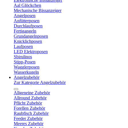
Elektronische Bissanzeiger
Aal Glöckchen
Mechanische Bissanzeiger
Angelposen
Anfütterposen
Durchlaufposen
Fertigangeln
Grundangelnposen
Knicklichposen
Laufposen
LED Elektroposen
Sbirulinos
Stipp-Posen
Wagglerposen
Wasserkugeln
Angelzubehör
Zur Kategorie Angelzubehör
Allgeneine Zubehör
Allround Zubehör
Pflicht Zubehör
Forellen Zubehör
Raubfisch Zubehör
Feeder Zubehör
Meeres Zubehör