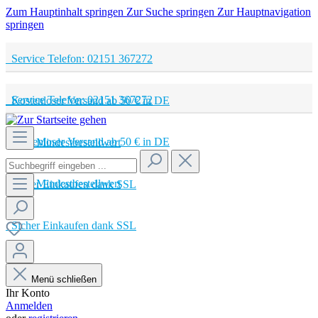
Zum Hauptinhalt springen
Zur Suche springen
Zur Hauptnavigation
springen
Service Telefon: 02151 367272
Service Telefon: 02151 367272
Kostenloser Versand ab 50 € in DE
Kostenloser Versand ab 50 € in DE
Kein Mindestbestellwert
Kein Mindestbestellwert
Sicher Einkaufen dank SSL
Sicher Einkaufen dank SSL
Menü schließen
Ihr Konto
Anmelden