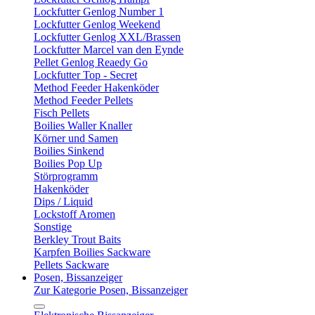
Lockfutter Genlog Number 1
Lockfutter Genlog Weekend
Lockfutter Genlog XXL/Brassen
Lockfutter Marcel van den Eynde
Pellet Genlog Reaedy Go
Lockfutter Top - Secret
Method Feeder Hakenköder
Method Feeder Pellets
Fisch Pellets
Boilies Waller Knaller
Körner und Samen
Boilies Sinkend
Boilies Pop Up
Störprogramm
Hakenköder
Dips / Liquid
Lockstoff Aromen
Sonstige
Berkley Trout Baits
Karpfen Boilies Sackware
Pellets Sackware
Posen, Bissanzeiger
Zur Kategorie Posen, Bissanzeiger