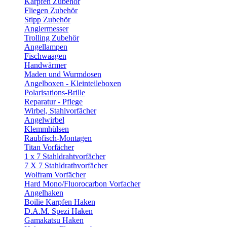
Karpfen Zubehör
Fliegen Zubehör
Stipp Zubehör
Anglermesser
Trolling Zubehör
Angellampen
Fischwaagen
Handwärmer
Maden und Wurmdosen
Angelboxen - Kleinteileboxen
Polarisations-Brille
Reparatur - Pflege
Wirbel, Stahlvorfächer
Angelwirbel
Klemmhülsen
Raubfisch-Montagen
Titan Vorfächer
1 x 7 Stahldrahtvorfächer
7 X 7 Stahldrathvorfächer
Wolfram Vorfächer
Hard Mono/Fluorocarbon Vorfacher
Angelhaken
Boilie Karpfen Haken
D.A.M. Spezi Haken
Gamakatsu Haken