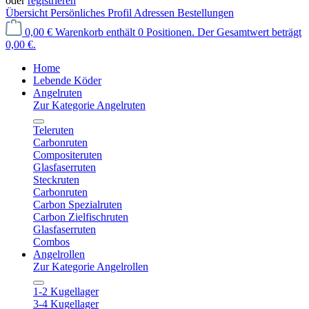
oder
registrieren
Übersicht
Persönliches Profil
Adressen
Bestellungen
0,00 €
Warenkorb enthält 0 Positionen. Der Gesamtwert beträgt
0,00 €.
Home
Lebende Köder
Angelruten
Zur Kategorie Angelruten
Teleruten
Carbonruten
Compositeruten
Glasfaserruten
Steckruten
Carbonruten
Carbon Spezialruten
Carbon Zielfischruten
Glasfaserruten
Combos
Angelrollen
Zur Kategorie Angelrollen
1-2 Kugellager
3-4 Kugellager