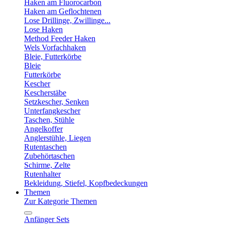
Haken am Fluorocarbon
Haken am Geflochtenen
Lose Drillinge, Zwillinge...
Lose Haken
Method Feeder Haken
Wels Vorfachhaken
Bleie, Futterkörbe
Bleie
Futterkörbe
Kescher
Kescherstäbe
Setzkescher, Senken
Unterfangkescher
Taschen, Stühle
Angelkoffer
Anglerstühle, Liegen
Rutentaschen
Zubehörtaschen
Schirme, Zelte
Rutenhalter
Bekleidung, Stiefel, Kopfbedeckungen
Themen
Zur Kategorie Themen
Anfänger Sets