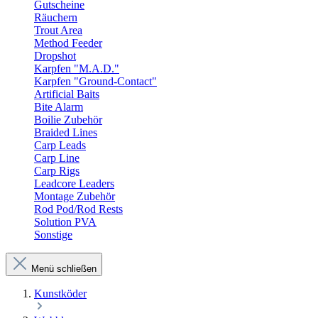
Gutscheine
Räuchern
Trout Area
Method Feeder
Dropshot
Karpfen "M.A.D."
Karpfen "Ground-Contact"
Artificial Baits
Bite Alarm
Boilie Zubehör
Braided Lines
Carp Leads
Carp Line
Carp Rigs
Leadcore Leaders
Montage Zubehör
Rod Pod/Rod Rests
Solution PVA
Sonstige
Menü schließen
Kunstköder