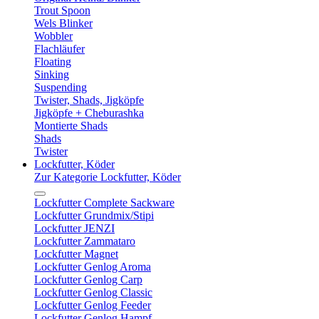
Trout Spoon
Wels Blinker
Wobbler
Flachläufer
Floating
Sinking
Suspending
Twister, Shads, Jigköpfe
Jigköpfe + Cheburashka
Montierte Shads
Shads
Twister
Lockfutter, Köder
Zur Kategorie Lockfutter, Köder
Lockfutter Complete Sackware
Lockfutter Grundmix/Stipi
Lockfutter JENZI
Lockfutter Zammataro
Lockfutter Magnet
Lockfutter Genlog Aroma
Lockfutter Genlog Carp
Lockfutter Genlog Classic
Lockfutter Genlog Feeder
Lockfutter Genlog Hampf