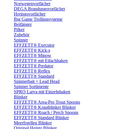
Norwegenvorfächer
DEGA Brandungsvorfächer
Heringsvorfächer
Big Game Trollingsysteme
Beifänger
Pilker
Zubehör
Spinner
EFFZETT® Executor
EFFZETT® Kick-s
EFFZETT® Minow
EFFZETT® mit Eifachhaken
EFFZETT® Predator
EFFZETT® Reflex
EFFZETT® Standard
Spinnerbait + Lead Head
Spinner Sortimente
SPRO Larva mit Einzelnhaken
Blinker
EFFZETT® Area-Pro Trout Spoons
EFFZETT® Krautblinker Blinker
EFFZETT® Roach / Perch Spoons
EFFZETT® Standard Blinker
Meerforellen Blinker
Original Heintz Blinker