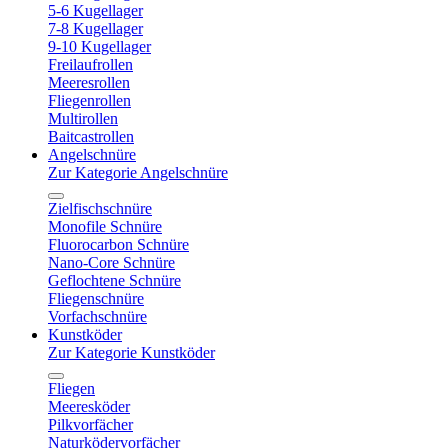
5-6 Kugellager
7-8 Kugellager
9-10 Kugellager
Freilaufrollen
Meeresrollen
Fliegenrollen
Multirollen
Baitcastrollen
Angelschnüre
Zur Kategorie Angelschnüre
Zielfischschnüre
Monofile Schnüre
Fluorocarbon Schnüre
Nano-Core Schnüre
Geflochtene Schnüre
Fliegenschnüre
Vorfachschnüre
Kunstköder
Zur Kategorie Kunstköder
Fliegen
Meeresköder
Pilkvorfächer
Naturködervorfächer