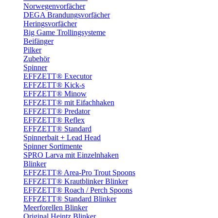
Norwegenvorfächer
DEGA Brandungsvorfächer
Heringsvorfächer
Big Game Trollingsysteme
Beifänger
Pilker
Zubehör
Spinner
EFFZETT® Executor
EFFZETT® Kick-s
EFFZETT® Minow
EFFZETT® mit Eifachhaken
EFFZETT® Predator
EFFZETT® Reflex
EFFZETT® Standard
Spinnerbait + Lead Head
Spinner Sortimente
SPRO Larva mit Einzelnhaken
Blinker
EFFZETT® Area-Pro Trout Spoons
EFFZETT® Krautblinker Blinker
EFFZETT® Roach / Perch Spoons
EFFZETT® Standard Blinker
Meerforellen Blinker
Original Heintz Blinker