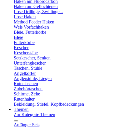
Haken am Fluorocarbon
Haken am Geflochtenen
Lose Drillinge, Zwillinge...
Lose Haken
Method Feeder Haken
Wels Vorfachhaken
Bleie, Futterkörbe
Bleie
Futterkörbe
Kescher
Kescherstäbe
Setzkescher, Senken
Unterfangkescher
Taschen, Stühle
Angelkoffer
Anglerstühle, Liegen
Rutentaschen
Zubehörtaschen
Schirme, Zelte
Rutenhalter
Bekleidung, Stiefel, Kopfbedeckungen
Themen
Zur Kategorie Themen
Anfänger Sets