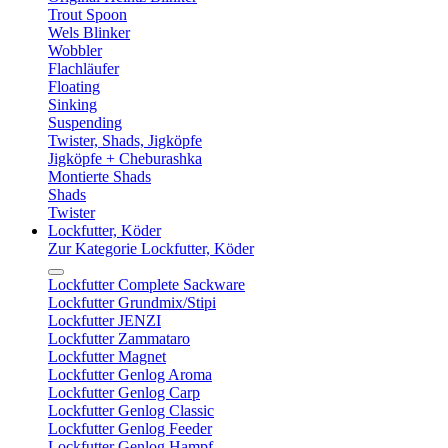
Trout Spoon
Wels Blinker
Wobbler
Flachläufer
Floating
Sinking
Suspending
Twister, Shads, Jigköpfe
Jigköpfe + Cheburashka
Montierte Shads
Shads
Twister
Lockfutter, Köder
Zur Kategorie Lockfutter, Köder
Lockfutter Complete Sackware
Lockfutter Grundmix/Stipi
Lockfutter JENZI
Lockfutter Zammataro
Lockfutter Magnet
Lockfutter Genlog Aroma
Lockfutter Genlog Carp
Lockfutter Genlog Classic
Lockfutter Genlog Feeder
Lockfutter Genlog Hampf