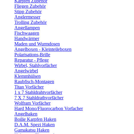
Karpfen Zubehör
Fliegen Zubehör
Stipp Zubehör
Anglermesser
Trolling Zubehör
Angellampen
Fischwaagen
Handwärmer
Maden und Wurmdosen
Angelboxen - Kleinteileboxen
Polarisations-Brille
Reparatur - Pflege
Wirbel, Stahlvorfächer
Angelwirbel
Klemmhülsen
Raubfisch-Montagen
Titan Vorfächer
1 x 7 Stahldrahtvorfächer
7 X 7 Stahldrathvorfächer
Wolfram Vorfächer
Hard Mono/Fluorocarbon Vorfacher
Angelhaken
Boilie Karpfen Haken
D.A.M. Spezi Haken
Gamakatsu Haken