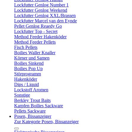
Lockfutter Genlog Number 1
Lockfutter Genlog Weekend
Lockfutter Genlog XXL/Brassen
Lockfutter Marcel van den Eynde
Pellet Genlog Reaedy Go
Lockfutter Top - Secret
Method Feeder Hakenköder
Method Feeder Pellets
Fisch Pellets
Boilies Waller Knaller
Körner und Samen
Boilies Sinkend
Boilies Pop Up
Störprogramm
Hakenköder
Dips / Liquid
Lockstoff Aromen
Sonstige
Berkley Trout Baits
Karpfen Boilies Sackware
Pellets Sackware
Posen, Bissanzeiger
Zur Kategorie Posen, Bissanzeiger