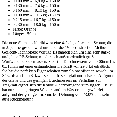
0,100 mm - 6,8 kg - 150 m
0,130 mm - 7,4 kg - 150 m
0,160 mm - 8,10 kg -150 m
0,190 mm - 11,6 kg -150 m
0,215 mm - 16,7 kg -150 m
0,230 mm - 18,6 kg -150 m
Farbe: Orange
Länge: 150 m
Die neue Shimano Kairiki 4 ist eine 4-fach geflochtene Schnur, die
in Japan hergestellt wird und über die “VT construction Method”
Geflecht-Technologie verfügt. Es handelt sich um eine sehr starke
und glatte PE-Schnur, mit der sich außerordentlich große
Wurfweiten erzielen lassen. Sie ist in Durchmessern von 0,06mm bis
0,315mm mit einer erstaunlichen Tragkraft von 29,8 kg erhältlich.
Sie hat die perfekten Eigenschaften zum Spinnenfischen sowohl im
Süß- als auch im Salzwasser, da sie sehr glatt und leise ist. Aufgrund
der Glätte und des geringen Durchmessers im Verhältnis zur
Tragkraft eignet sich die Kairiki 4 hervorragend zum Jiggen. Sie ist
hat nur einen geringen Wiederstand im Wasser und gewährleistet
aufgrund der geringen maximalen Dehnung von <3,0% eine sehr
gute Rückmeldung.