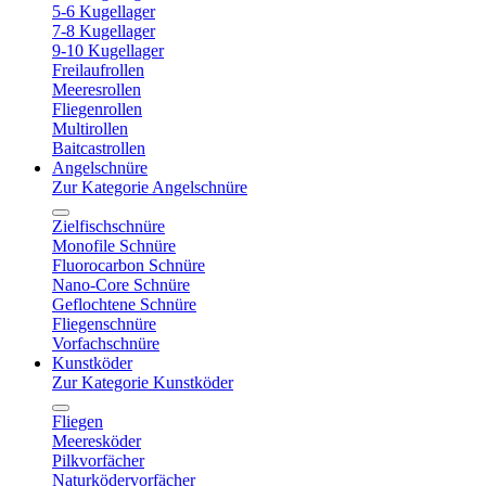
5-6 Kugellager
7-8 Kugellager
9-10 Kugellager
Freilaufrollen
Meeresrollen
Fliegenrollen
Multirollen
Baitcastrollen
Angelschnüre
Zur Kategorie Angelschnüre
Zielfischschnüre
Monofile Schnüre
Fluorocarbon Schnüre
Nano-Core Schnüre
Geflochtene Schnüre
Fliegenschnüre
Vorfachschnüre
Kunstköder
Zur Kategorie Kunstköder
Fliegen
Meeresköder
Pilkvorfächer
Naturködervorfächer