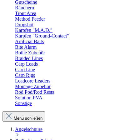
Gutscheine
Räuchern
Trout Area
Method Feeder
Dropshot
Karpfen "M.A.D."
Karpfen "Ground-Contact"
Artificial Baits
Bite Alarm
Boilie Zubehör
Braided Lines
Carp Leads
Carp Line
Carp Rigs
Leadcore Leaders
Montage Zubehör
Rod Pod/Rod Rests
Solution PVA
Sonstige
Menü schließen
Angelschnüre