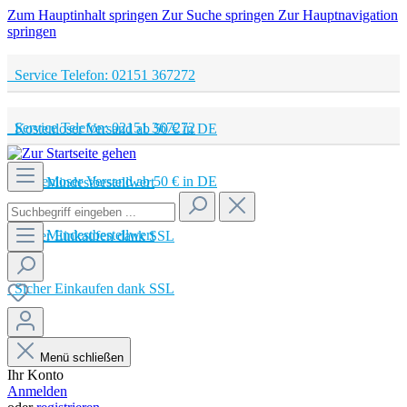
Zum Hauptinhalt springen
Zur Suche springen
Zur Hauptnavigation
springen
Service Telefon: 02151 367272
Service Telefon: 02151 367272
Kostenloser Versand ab 50 € in DE
Kostenloser Versand ab 50 € in DE
Kein Mindestbestellwert
Kein Mindestbestellwert
Sicher Einkaufen dank SSL
Sicher Einkaufen dank SSL
Menü schließen
Ihr Konto
Anmelden