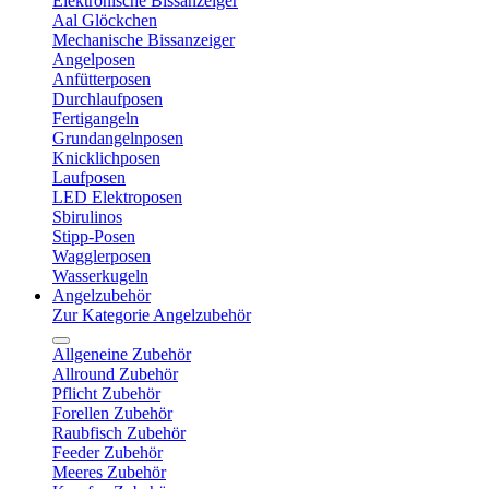
Elektronische Bissanzeiger
Aal Glöckchen
Mechanische Bissanzeiger
Angelposen
Anfütterposen
Durchlaufposen
Fertigangeln
Grundangelnposen
Knicklichposen
Laufposen
LED Elektroposen
Sbirulinos
Stipp-Posen
Wagglerposen
Wasserkugeln
Angelzubehör
Zur Kategorie Angelzubehör
Allgeneine Zubehör
Allround Zubehör
Pflicht Zubehör
Forellen Zubehör
Raubfisch Zubehör
Feeder Zubehör
Meeres Zubehör