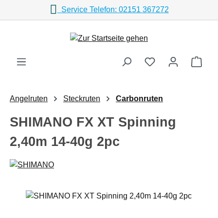
Service Telefon: 02151 367272
Zum Hauptinhalt springen
Ware
Angelruten
Steckruten
Carbonruten
SHIMANO FX XT Spinning
2,40m 14-40g 2pc
Bildergalerie überspringen