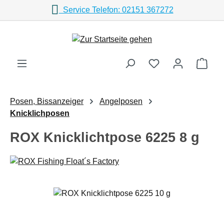
Service Telefon: 02151 367272
Zum Hauptinhalt springen
Ware
Posen, Bissanzeiger
Angelposen
Knicklichposen
ROX Knicklichtpose 6225 8 g
Bildergalerie überspringen