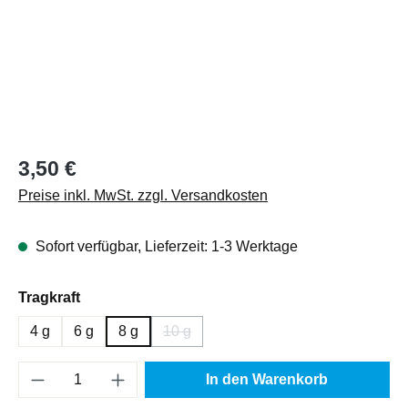
Regulärer Preis:
3,50 €
Preise inkl. MwSt. zzgl. Versandkosten
Sofort verfügbar, Lieferzeit: 1-3 Werktage
auswählen
Tragkraft
4 g
6 g
8 g
10 g
(Diese Option ist zurzeit nicht verfügbar.
Produkt Anzahl: Gib den gewünschten Wert e
In den Warenkorb