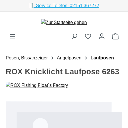
Service Telefon: 02151 367272
Zum Hauptinhalt springen
Ware
Posen, Bissanzeiger
Angelposen
Laufposen
ROX Knicklicht Laufpose 6263
Bildergalerie überspringen