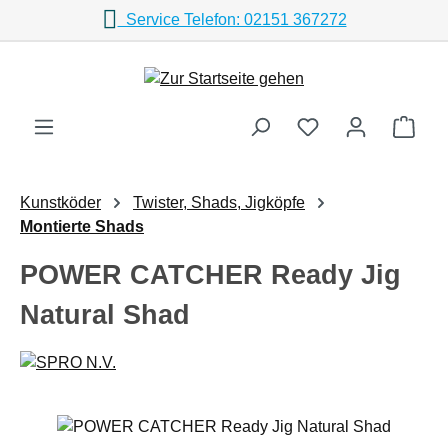
Service Telefon: 02151 367272
Zum Hauptinhalt springen
Ware
Kunstköder
Twister, Shads, Jigköpfe
Montierte Shads
POWER CATCHER Ready Jig
Natural Shad
Bildergalerie überspringen