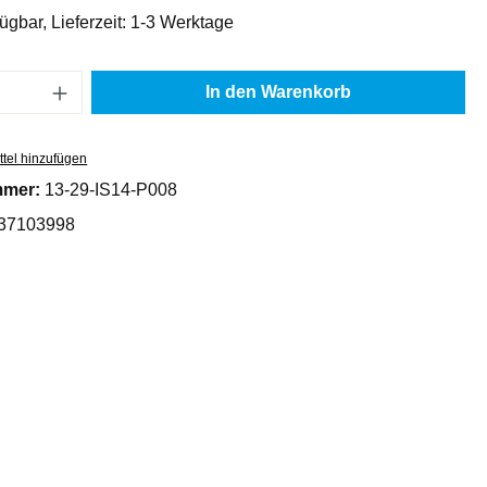
ügbar, Lieferzeit: 1-3 Werktage
Anzahl: Gib den gewünschten Wert ein oder
In den Warenkorb
tel hinzufügen
mmer:
13-29-IS14-P008
37103998