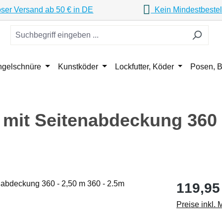
ser Versand ab 50 € in DE
Kein Mindestbestel
ngelschnüre
Kunstköder
Lockfutter, Köder
Posen, B
 mit Seitenabdeckung 360 
Regulärer Pr
119,95
Preise inkl.