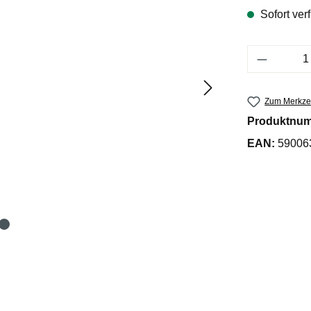
Sofort verf
Produkt 
Zum Merkzet
Produktnu
EAN:
59006