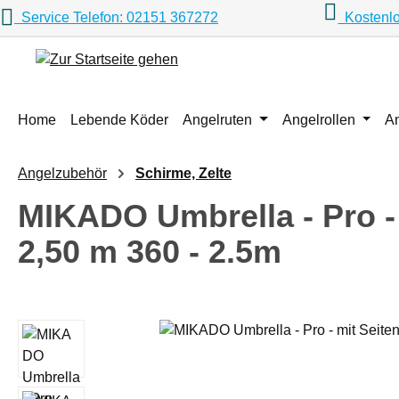
Service Telefon: 02151 367272
Kostenlo
m Hauptinhalt springen
Zur Suche springen
Zur Hauptnavigation springen
Home
Lebende Köder
Angelruten
Angelrollen
A
Angelzubehör
Schirme, Zelte
MIKADO Umbrella - Pro -
2,50 m 360 - 2.5m
Bildergalerie überspringen