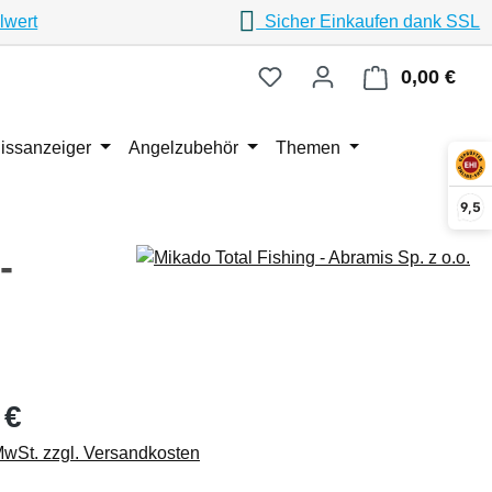
lwert
Sicher Einkaufen dank SSL
0,00 €
Ware
issanzeiger
Angelzubehör
Themen
9,5
-
eis:
 €
 MwSt. zzgl. Versandkosten