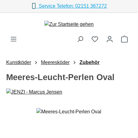
Service Telefon: 02151 367272
Zum Hauptinhalt springen
Ware
Kunstköder
Meeresköder
Zubehör
Meeres-Leucht-Perlen Oval
Bildergalerie überspringen