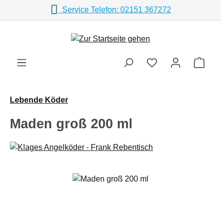
Service Telefon: 02151 367272
Zum Hauptinhalt springen
Ware
Lebende Köder
Maden groß 200 ml
Bildergalerie überspringen