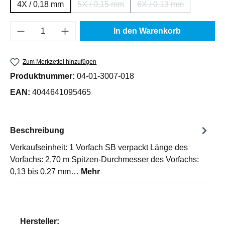
4X / 0,18 mm
5X / 0,15 mm
6X / 0,13 mm
(Diese Option ist zurzeit nicht verfügbar
(Diese Option ist zur
Produkt Anzahl: Gib den gewünschten Wert e
In den Warenkorb
Zum Merkzettel hinzufügen
Produktnummer:
04-01-3007-018
EAN:
4044641095465
Beschreibung
Verkaufseinheit: 1 Vorfach SB verpackt Länge des
Vorfachs: 2,70 m Spitzen-Durchmesser des Vorfachs:
0,13 bis 0,27 mm…
Mehr
Hersteller: