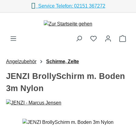
Service Telefon: 02151 367272
Zum Hauptinhalt springen
Ware
Angelzubehör
Schirme, Zelte
JENZI BrollySchirm m. Boden
3m Nylon
Bildergalerie überspringen