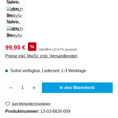
Verkaufspreis:
%
99,95 €
Regulärer Preis:
119,95 €
(16.67% gespart)
Preise inkl. MwSt. zzgl. Versandkosten
Sofort verfügbar, Lieferzeit: 1-3 Werktage
Produkt Anzahl: Gib den gewünschten Wert e
In den Warenkorb
Zum Merkzettel hinzufügen
Produktnummer:
13-03-8826-009