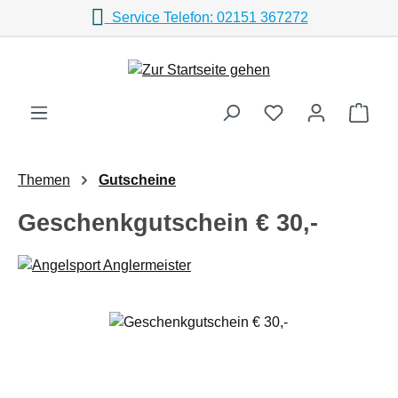
Service Telefon: 02151 367272
Zum Hauptinhalt springen
Ware
Themen
Gutscheine
Geschenkgutschein € 30,-
Bildergalerie überspringen