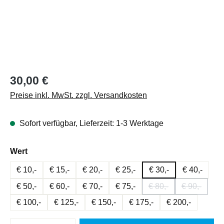
Regulärer Preis:
30,00 €
Preise inkl. MwSt. zzgl. Versandkosten
Sofort verfügbar, Lieferzeit: 1-3 Werktage
auswählen
Wert
€ 10,-
€ 15,-
€ 20,-
€ 25,-
€ 30,-
€ 40,-
€ 50,-
€ 60,-
€ 70,-
€ 75,-
€ 80,-
€ 90,-
(Diese Option ist zurz
(Diese Opti
€ 100,-
€ 125,-
€ 150,-
€ 175,-
€ 200,-