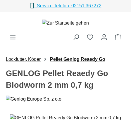
Service Telefon: 02151 367272
Zum Hauptinhalt springen
Ware
Lockfutter, Köder
Pellet Genlog Reaedy Go
GENLOG Pellet Reaedy Go
Blodworm 2 mm 0,7 kg
Bildergalerie überspringen