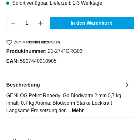
Sofort verfügbar, Lieferzeit: 1-3 Werktage
Produkt Anzahl: Gib den gewünschten Wert e
In den Warenkorb
Zum Merkzettel hinzufügen
Produktnummer:
21-27-PGRG03
EAN:
5907440210905
Beschreibung
GENLOG Pellet Reaedy Go Blodworm 2 mm 0,7 kg
Inhalt: 0,7 kg Aroma: Blodworm Starke Lockkraft
Langsame Freisetzung der…
Mehr