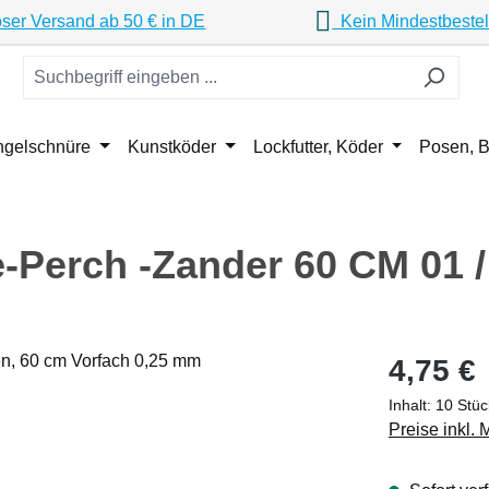
ser Versand ab 50 € in DE
Kein Mindestbestel
ngelschnüre
Kunstköder
Lockfutter, Köder
Posen, B
Perch -Zander 60 CM 01 
Regulärer Pr
4,75 €
Inhalt:
10 Stü
Preise inkl.