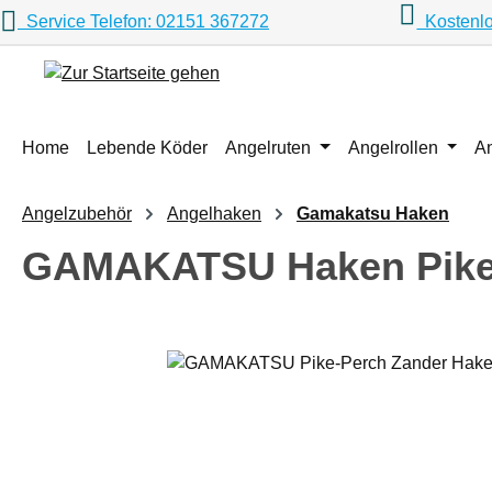
Service Telefon: 02151 367272
Kostenlo
m Hauptinhalt springen
Zur Suche springen
Zur Hauptnavigation springen
Home
Lebende Köder
Angelruten
Angelrollen
A
Angelzubehör
Angelhaken
Gamakatsu Haken
GAMAKATSU Haken Pike-
Bildergalerie überspringen