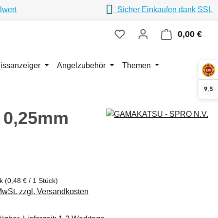
lwert
Sicher Einkaufen dank SSL
0,00 €
Ware
issanzeiger
Angelzubehör
Themen
9,5
/ 0,25mm
eis:
ck
(0,48 € / 1 Stück)
 MwSt. zzgl. Versandkosten