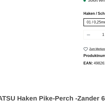
Sofort verf
Haken / Sch
01 / 0,25
Produkt 
Zum Merkzet
Produktnu
EAN:
49826
TSU Haken Pike-Perch -Zander 6