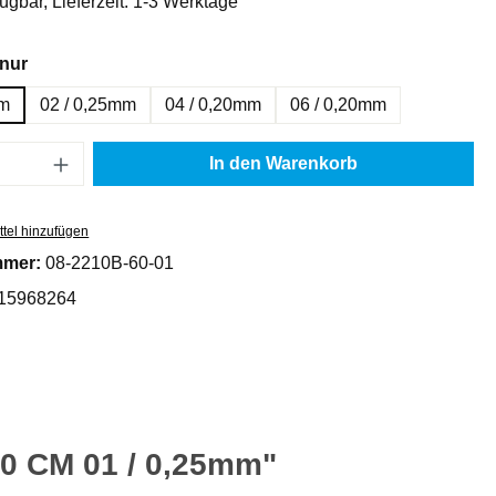
ügbar, Lieferzeit: 1-3 Werktage
auswählen
nur
mm
02 / 0,25mm
04 / 0,20mm
06 / 0,20mm
Anzahl: Gib den gewünschten Wert ein oder
In den Warenkorb
tel hinzufügen
mmer:
08-2210B-60-01
15968264
0 CM 01 / 0,25mm"