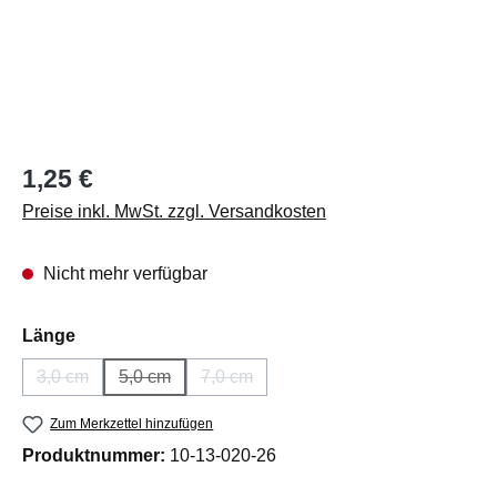
Regulärer Preis:
1,25 €
Preise inkl. MwSt. zzgl. Versandkosten
Nicht mehr verfügbar
auswählen
Länge
3,0 cm
5,0 cm
7,0 cm
(Diese Option ist zurzeit nicht verfügbar.)
(Diese Option ist zurzeit nicht verfügbar.)
(Diese Option ist zurzeit nicht verfügba
Zum Merkzettel hinzufügen
Produktnummer:
10-13-020-26