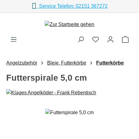
Service Telefon: 02151 367272
Zum Hauptinhalt springen
Ware
Angelzubehör
Bleie, Futterkörbe
Futterkörbe
Futterspirale 5,0 cm
Bildergalerie überspringen