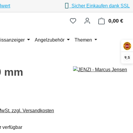
lwert
Sicher Einkaufen dank SSL
0,00 €
Ware
issanzeiger
Angelzubehör
Themen
9,5
20 mm
eis:
 MwSt. zzgl. Versandkosten
 verfügbar