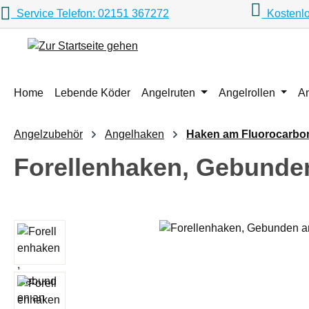
Service Telefon: 02151 367272
Kostenlo
m Hauptinhalt springen
Zur Suche springen
Zur Hauptnavigation springen
Home
Lebende Köder
Angelruten
Angelrollen
A
Angelzubehör
Angelhaken
Haken am Fluorocarbo
Forellenhaken, Gebunden
Bildergalerie überspringen