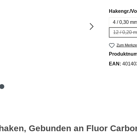
Hakengr./Vo
4 / 0,30 m
12 / 0,20 
(Dies
Zum Merkzet
Produktnu
EAN:
40140
nhaken, Gebunden an Fluor Carbon