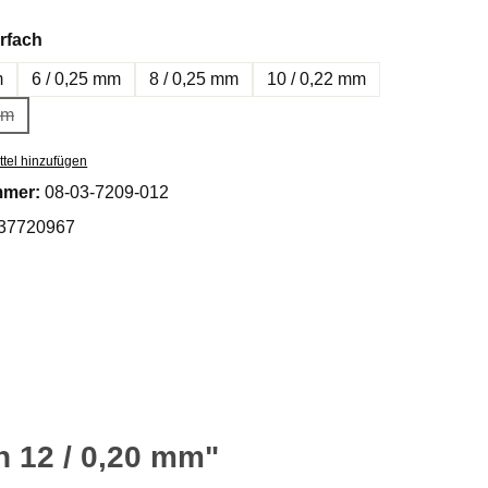
auswählen
rfach
m
6 / 0,25 mm
8 / 0,25 mm
10 / 0,22 mm
mm
e Option ist zurzeit nicht verfügbar.)
tel hinzufügen
mmer:
08-03-7209-012
37720967
 12 / 0,20 mm"