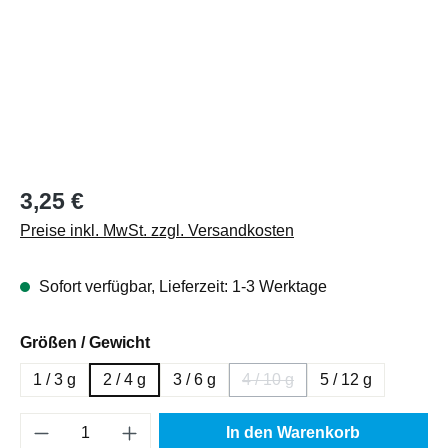
Regulärer Preis:
3,25 €
Preise inkl. MwSt. zzgl. Versandkosten
Sofort verfügbar, Lieferzeit: 1-3 Werktage
auswählen
Größen / Gewicht
1 / 3 g
2 / 4 g
3 / 6 g
4 / 10 g
5 / 12 g
(Diese Option ist zurzeit nich
Produkt Anzahl: Gib den gewünschten Wert e
In den Warenkorb