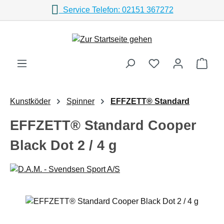
Service Telefon: 02151 367272
Zum Hauptinhalt springen
Ware
Kunstköder
Spinner
EFFZETT® Standard
EFFZETT® Standard Cooper
Black Dot 2 / 4 g
Bildergalerie überspringen