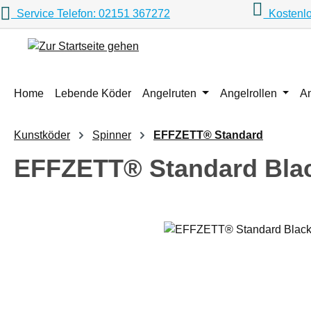
Service Telefon: 02151 367272
Kostenlo
m Hauptinhalt springen
Zur Suche springen
Zur Hauptnavigation springen
Home
Lebende Köder
Angelruten
Angelrollen
A
Kunstköder
Spinner
EFFZETT® Standard
EFFZETT® Standard Black
Bildergalerie überspringen