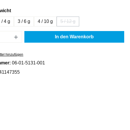
auswählen
wicht
 / 4 g
3 / 6 g
4 / 10 g
5 / 12 g
(Diese Option ist zurzeit nicht ver
Anzahl: Gib den gewünschten Wert ein oder
In den Warenkorb
tel hinzufügen
mmer:
06-01-5131-001
41147355