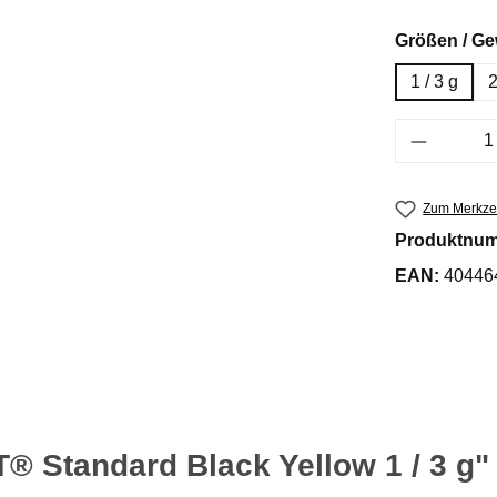
Größen / Ge
1 / 3 g
2
Produkt 
Zum Merkzet
Produktnu
EAN:
40446
 Standard Black Yellow 1 / 3 g"