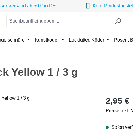
ser Versand ab 50 € in DE
Kein Mindestbestel
ngelschnüre
Kunstköder
Lockfutter, Köder
Posen, B
 Yellow 1 / 3 g
Regulärer Pr
2,95 €
Preise inkl.
Sofort verf