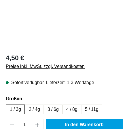
Regulärer Preis:
4,50 €
Preise inkl. MwSt. zzgl. Versandkosten
Sofort verfügbar, Lieferzeit: 1-3 Werktage
auswählen
Größen
1 / 3g
2 / 4g
3 / 6g
4 / 8g
5 / 11g
Produkt Anzahl: Gib den gewünschten Wert e
In den Warenkorb