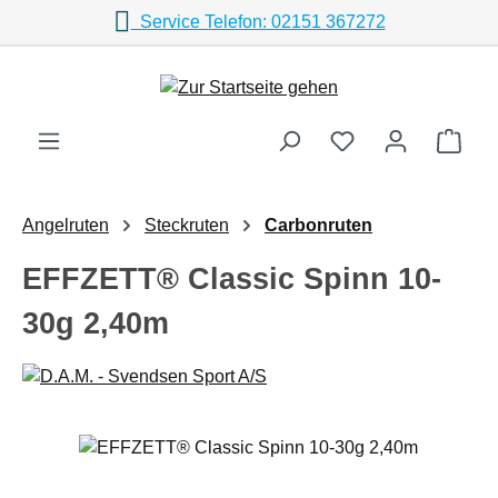
Service Telefon: 02151 367272
Zum Hauptinhalt springen
Ware
Angelruten
Steckruten
Carbonruten
EFFZETT® Classic Spinn 10-
30g 2,40m
Bildergalerie überspringen