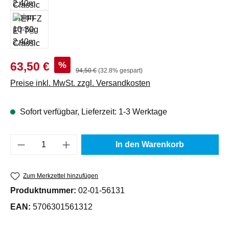
Verkaufspreis:
%
63,50 €
Regulärer Preis:
94,50 €
(32.8% gespart)
Preise inkl. MwSt. zzgl. Versandkosten
Sofort verfügbar, Lieferzeit: 1-3 Werktage
Produkt Anzahl: Gib den gewünschten Wert e
In den Warenkorb
Zum Merkzettel hinzufügen
Produktnummer:
02-01-56131
EAN:
5706301561312