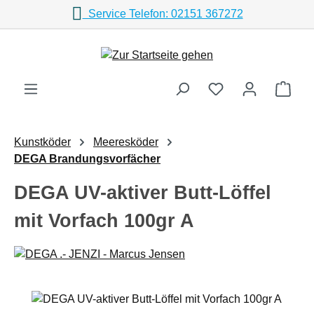
Service Telefon: 02151 367272
Zum Hauptinhalt springen
Ware
Kunstköder
Meeresköder
DEGA Brandungsvorfächer
DEGA UV-aktiver Butt-Löffel
mit Vorfach 100gr A
Bildergalerie überspringen