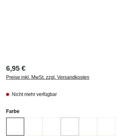
Regulärer Preis:
6,95 €
Preise inkl. MwSt. zzgl. Versandkosten
Nicht mehr verfügbar
auswählen
Farbe
A
B
C
D
E
F
(Diese Option ist zurzeit nicht verfügbar.)
(Diese Option ist zurzeit nicht verf