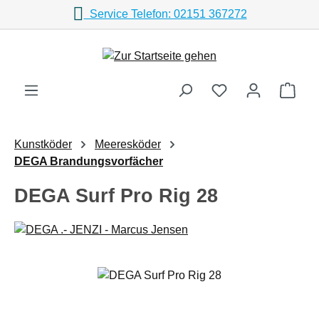
Service Telefon: 02151 367272
Zum Hauptinhalt springen
Ware
Kunstköder
Meeresköder
DEGA Brandungsvorfächer
DEGA Surf Pro Rig 28
Bildergalerie überspringen