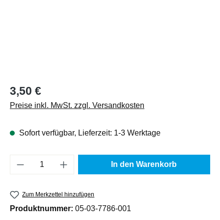
Regulärer Preis:
3,50 €
Preise inkl. MwSt. zzgl. Versandkosten
Sofort verfügbar, Lieferzeit: 1-3 Werktage
Produkt Anzahl: Gib den gewünschten Wert e
In den Warenkorb
Zum Merkzettel hinzufügen
Produktnummer:
05-03-7786-001