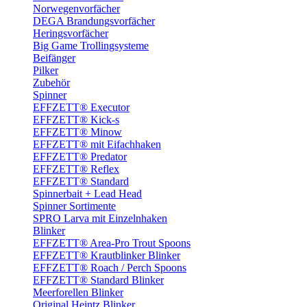
Norwegenvorfächer
DEGA Brandungsvorfächer
Heringsvorfächer
Big Game Trollingsysteme
Beifänger
Pilker
Zubehör
Spinner
EFFZETT® Executor
EFFZETT® Kick-s
EFFZETT® Minow
EFFZETT® mit Eifachhaken
EFFZETT® Predator
EFFZETT® Reflex
EFFZETT® Standard
Spinnerbait + Lead Head
Spinner Sortimente
SPRO Larva mit Einzelnhaken
Blinker
EFFZETT® Area-Pro Trout Spoons
EFFZETT® Krautblinker Blinker
EFFZETT® Roach / Perch Spoons
EFFZETT® Standard Blinker
Meerforellen Blinker
Original Heintz Blinker