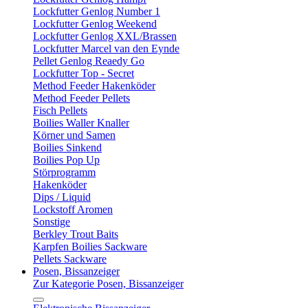
Lockfutter Genlog Number 1
Lockfutter Genlog Weekend
Lockfutter Genlog XXL/Brassen
Lockfutter Marcel van den Eynde
Pellet Genlog Reaedy Go
Lockfutter Top - Secret
Method Feeder Hakenköder
Method Feeder Pellets
Fisch Pellets
Boilies Waller Knaller
Körner und Samen
Boilies Sinkend
Boilies Pop Up
Störprogramm
Hakenköder
Dips / Liquid
Lockstoff Aromen
Sonstige
Berkley Trout Baits
Karpfen Boilies Sackware
Pellets Sackware
Posen, Bissanzeiger
Zur Kategorie Posen, Bissanzeiger