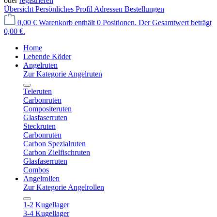
oder
registrieren
Übersicht
Persönliches Profil
Adressen
Bestellungen
0,00 €
Warenkorb enthält 0 Positionen. Der Gesamtwert beträgt
0,00 €.
Home
Lebende Köder
Angelruten
Zur Kategorie Angelruten
Teleruten
Carbonruten
Compositeruten
Glasfaserruten
Steckruten
Carbonruten
Carbon Spezialruten
Carbon Zielfischruten
Glasfaserruten
Combos
Angelrollen
Zur Kategorie Angelrollen
1-2 Kugellager
3-4 Kugellager