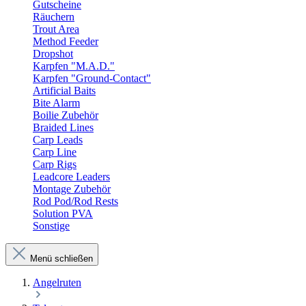
Gutscheine
Räuchern
Trout Area
Method Feeder
Dropshot
Karpfen "M.A.D."
Karpfen "Ground-Contact"
Artificial Baits
Bite Alarm
Boilie Zubehör
Braided Lines
Carp Leads
Carp Line
Carp Rigs
Leadcore Leaders
Montage Zubehör
Rod Pod/Rod Rests
Solution PVA
Sonstige
Menü schließen
Angelruten