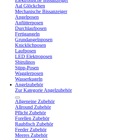
Elektronische Bissanzeiger
Aal Glöckchen
Mechanische Bissanzeiger
Angelposen
Anfütterposen
Durchlaufposen
Fertigangeln
Grundangelnposen
Knicklichposen
Laufposen
LED Elektroposen
Sbirulinos
Stipp-Posen
Wagglerposen
Wasserkugeln
Angelzubehör
Zur Kategorie Angelzubehör
Allgeneine Zubehör
Allround Zubehör
Pflicht Zubehör
Forellen Zubehör
Raubfisch Zubehör
Feeder Zubehör
Meeres Zubehör