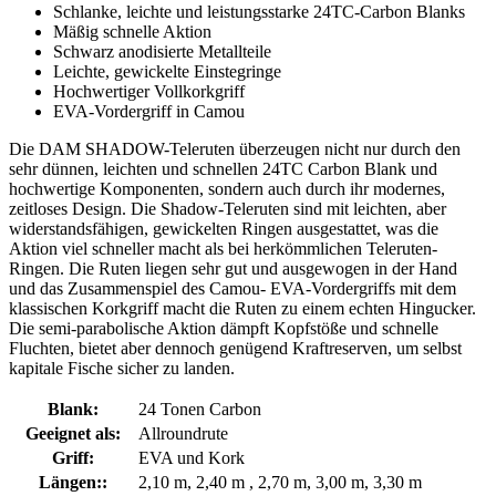
Schlanke, leichte und leistungsstarke 24TC-Carbon Blanks
Mäßig schnelle Aktion
Schwarz anodisierte Metallteile
Leichte, gewickelte Einstegringe
Hochwertiger Vollkorkgriff
EVA-Vordergriff in Camou
Die DAM SHADOW-Teleruten überzeugen nicht nur durch den
sehr dünnen, leichten und schnellen 24TC Carbon Blank und
hochwertige Komponenten, sondern auch durch ihr modernes,
zeitloses Design. Die Shadow-Teleruten sind mit leichten, aber
widerstandsfähigen, gewickelten Ringen ausgestattet, was die
Aktion viel schneller macht als bei herkömmlichen Teleruten-
Ringen. Die Ruten liegen sehr gut und ausgewogen in der Hand
und das Zusammenspiel des Camou- EVA-Vordergriffs mit dem
klassischen Korkgriff macht die Ruten zu einem echten Hingucker.
Die semi-parabolische Aktion dämpft Kopfstöße und schnelle
Fluchten, bietet aber dennoch genügend Kraftreserven, um selbst
kapitale Fische sicher zu landen.
Blank:
24 Tonen Carbon
Geeignet als:
Allroundrute
Griff:
EVA und Kork
Längen::
2,10 m, 2,40 m , 2,70 m, 3,00 m, 3,30 m