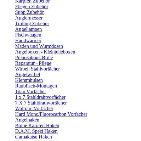
Karpfen Zubehör
Fliegen Zubehör
Stipp Zubehör
Anglermesser
Trolling Zubehör
Angellampen
Fischwaagen
Handwärmer
Maden und Wurmdosen
Angelboxen - Kleinteileboxen
Polarisations-Brille
Reparatur - Pflege
Wirbel, Stahlvorfächer
Angelwirbel
Klemmhülsen
Raubfisch-Montagen
Titan Vorfächer
1 x 7 Stahldrahtvorfächer
7 X 7 Stahldrathvorfächer
Wolfram Vorfächer
Hard Mono/Fluorocarbon Vorfacher
Angelhaken
Boilie Karpfen Haken
D.A.M. Spezi Haken
Gamakatsu Haken