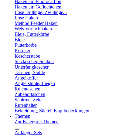
Haken am Fluorocarbon
Haken am Geflochtenen
Lose Drillinge, Zwillinge...
Lose Haken
Method Feeder Haken
Wels Vorfachhaken
Bleie, Futterkörbe
Bleie
Futterkörbe
Kescher
Kescherstäbe
Setzkescher, Senken
Unterfangkescher
Taschen, Stühle
Angelkoffer
Anglerstühle, Liegen
Rutentaschen
Zubehörtaschen
Schirme, Zelte
Rutenhalter
Bekleidung, Stiefel, Kopfbedeckungen
Themen
Zur Kategorie Themen
Anfänger Sets