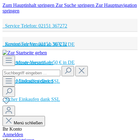
Zum Hauptinhalt springen
Zur Suche springen
Zur Hauptnavigation
springen
Service Telefon: 02151 367272
Service Telefon: 02151 367272
Kostenloser Versand ab 50 € in DE
Kostenloser Versand ab 50 € in DE
Kein Mindestbestellwert
Kein Mindestbestellwert
Sicher Einkaufen dank SSL
Sicher Einkaufen dank SSL
Menü schließen
Ihr Konto
Anmelden