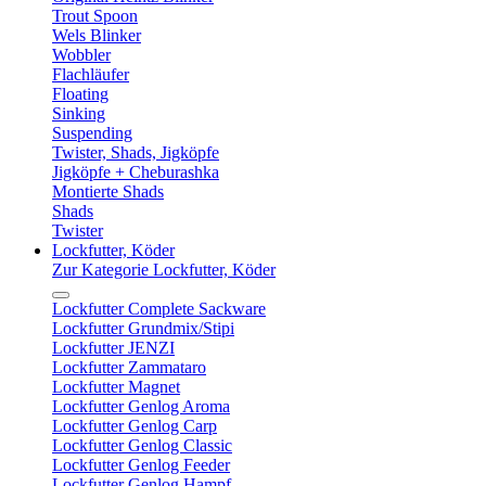
Trout Spoon
Wels Blinker
Wobbler
Flachläufer
Floating
Sinking
Suspending
Twister, Shads, Jigköpfe
Jigköpfe + Cheburashka
Montierte Shads
Shads
Twister
Lockfutter, Köder
Zur Kategorie Lockfutter, Köder
Lockfutter Complete Sackware
Lockfutter Grundmix/Stipi
Lockfutter JENZI
Lockfutter Zammataro
Lockfutter Magnet
Lockfutter Genlog Aroma
Lockfutter Genlog Carp
Lockfutter Genlog Classic
Lockfutter Genlog Feeder
Lockfutter Genlog Hampf