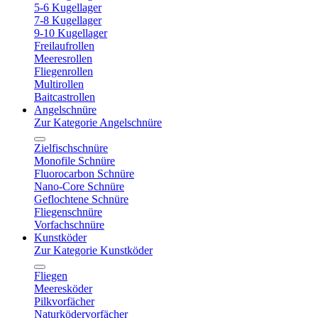
5-6 Kugellager
7-8 Kugellager
9-10 Kugellager
Freilaufrollen
Meeresrollen
Fliegenrollen
Multirollen
Baitcastrollen
Angelschnüre
Zur Kategorie Angelschnüre
Zielfischschnüre
Monofile Schnüre
Fluorocarbon Schnüre
Nano-Core Schnüre
Geflochtene Schnüre
Fliegenschnüre
Vorfachschnüre
Kunstköder
Zur Kategorie Kunstköder
Fliegen
Meeresköder
Pilkvorfächer
Naturködervorfächer