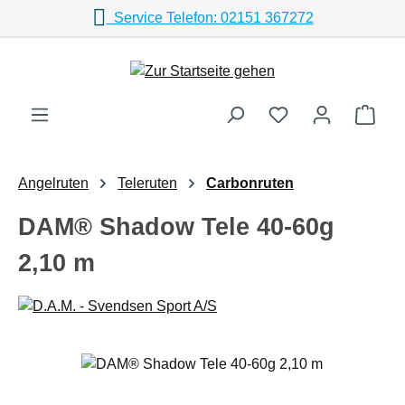
Service Telefon: 02151 367272
Zum Hauptinhalt springen
Ware
Angelruten
Teleruten
Carbonruten
DAM® Shadow Tele 40-60g
2,10 m
Bildergalerie überspringen