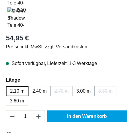
Regulärer Preis:
54,95 €
Preise inkl. MwSt. zzgl. Versandkosten
Sofort verfügbar, Lieferzeit: 1-3 Werktage
auswählen
Länge
2,10 m
2,40 m
2,70 m
3,00 m
3,30 m
(Diese Option ist zurzeit nicht verfügba
(Diese Option i
3,60 m
Produkt Anzahl: Gib den gewünschten Wert e
In den Warenkorb