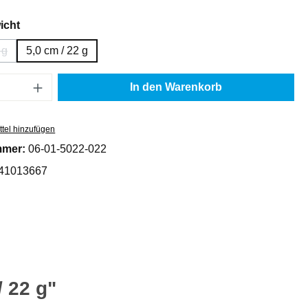
auswählen
icht
 g
5,0 cm / 22 g
e Option ist zurzeit nicht verfügbar.)
Anzahl: Gib den gewünschten Wert ein oder
In den Warenkorb
tel hinzufügen
mmer:
06-01-5022-022
41013667
 22 g"