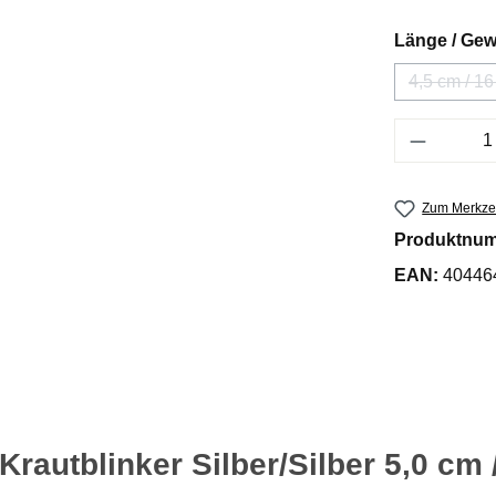
Länge / Gew
4,5 cm / 16
(Dies
Produkt 
Zum Merkzet
Produktnu
EAN:
40446
autblinker Silber/Silber 5,0 cm /