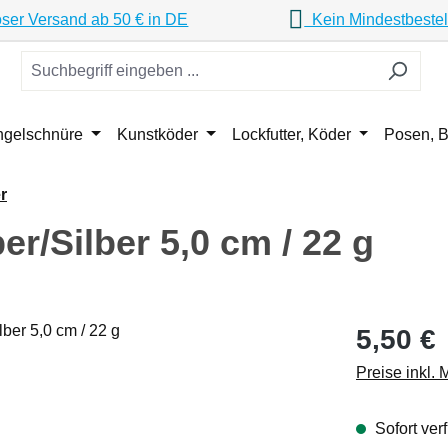
ser Versand ab 50 € in DE
Kein Mindestbestel
ngelschnüre
Kunstköder
Lockfutter, Köder
Posen, B
r
r/Silber 5,0 cm / 22 g
Regulärer Pr
5,50 €
Preise inkl.
Sofort verf