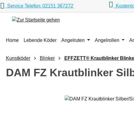
Service Telefon: 02151 367272
Kostenlo
m Hauptinhalt springen
Zur Suche springen
Zur Hauptnavigation springen
Home
Lebende Köder
Angelruten
Angelrollen
A
Kunstköder
Blinker
EFFZETT® Krautblinker Blinke
DAM FZ Krautblinker Silbe
Bildergalerie überspringen