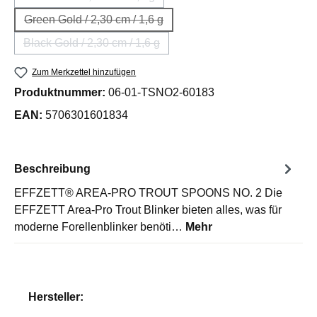
(Diese Option ist zurzeit nicht verfügbar.)
Green Gold / 2,30 cm / 1,6 g
(Diese Option ist zurzeit nicht verfügbar.)
Black Gold / 2,30 cm / 1,6 g
(Diese Option ist zurzeit nicht verfügbar.)
Zum Merkzettel hinzufügen
Produktnummer:
06-01-TSNO2-60183
EAN:
5706301601834
Beschreibung
EFFZETT® AREA-PRO TROUT SPOONS NO. 2 Die
EFFZETT Area-Pro Trout Blinker bieten alles, was für
moderne Forellenblinker benöti…
Mehr
Hersteller: