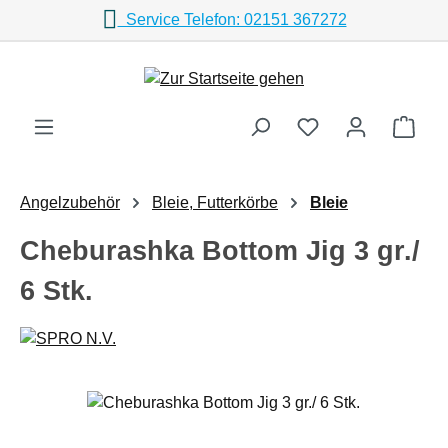
Service Telefon: 02151 367272
Zum Hauptinhalt springen
Ware
Angelzubehör
Bleie, Futterkörbe
Bleie
Cheburashka Bottom Jig 3 gr./
6 Stk.
Bildergalerie überspringen