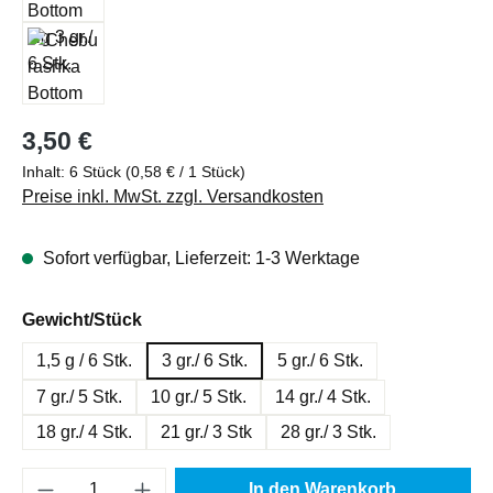
Regulärer Preis:
3,50 €
Inhalt:
6 Stück
(0,58 € / 1 Stück)
Preise inkl. MwSt. zzgl. Versandkosten
Sofort verfügbar, Lieferzeit: 1-3 Werktage
auswählen
Gewicht/Stück
1,5 g / 6 Stk.
3 gr./ 6 Stk.
5 gr./ 6 Stk.
7 gr./ 5 Stk.
10 gr./ 5 Stk.
14 gr./ 4 Stk.
18 gr./ 4 Stk.
21 gr./ 3 Stk
28 gr./ 3 Stk.
Produkt Anzahl: Gib den gewünschten Wert e
In den Warenkorb