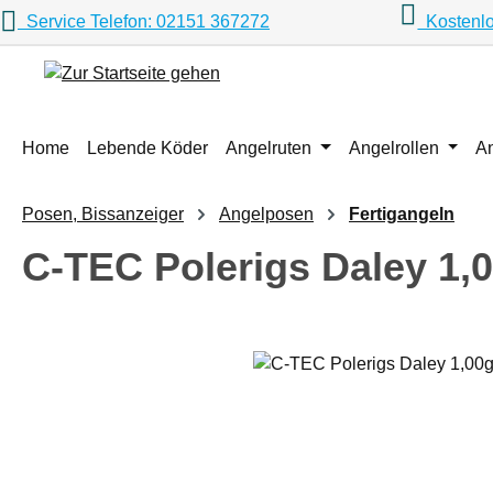
Service Telefon: 02151 367272
Kostenlo
m Hauptinhalt springen
Zur Suche springen
Zur Hauptnavigation springen
Home
Lebende Köder
Angelruten
Angelrollen
A
Posen, Bissanzeiger
Angelposen
Fertigangeln
C-TEC Polerigs Daley 1,0
Bildergalerie überspringen