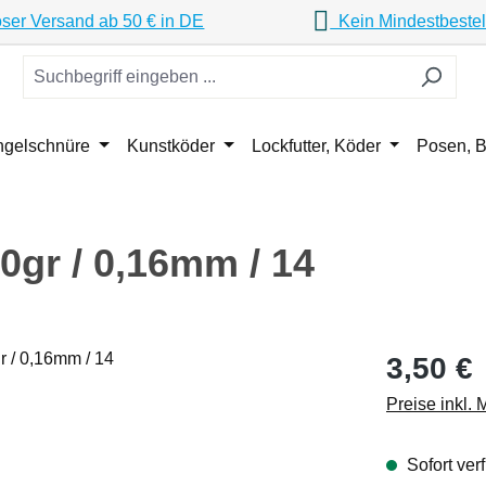
ser Versand ab 50 € in DE
Kein Mindestbestel
ngelschnüre
Kunstköder
Lockfutter, Köder
Posen, B
0gr / 0,16mm / 14
Regulärer Pr
3,50 €
Preise inkl.
Sofort verf