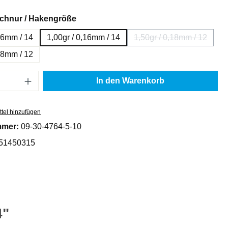
auswählen
 Schnur / Hakengröße
,16mm / 14
1,00gr / 0,16mm / 14
1,50gr / 0,18mm / 12
(Diese Option ist z
,18mm / 12
Anzahl: Gib den gewünschten Wert ein oder
In den Warenkorb
tel hinzufügen
mmer:
09-30-4764-5-10
51450315
4"