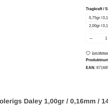
Tragkraft /
0,75gr / 0
2,00gr / 0
Produkt 
Zum Merkzet
Produktnu
EAN:
87168
lerigs Daley 1,00gr / 0,16mm / 1