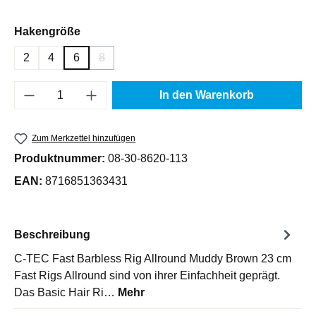
auswählen
Hakengröße
2
4
6
8
(Diese Option ist zurzeit nicht verfügbar.)
Produkt Anzahl: Gib den gewünschten Wert e
In den Warenkorb
Zum Merkzettel hinzufügen
Produktnummer:
08-30-8620-113
EAN:
8716851363431
Beschreibung
C-TEC Fast Barbless Rig Allround Muddy Brown 23 cm
Fast Rigs Allround sind von ihrer Einfachheit geprägt.
Das Basic Hair Ri…
Mehr